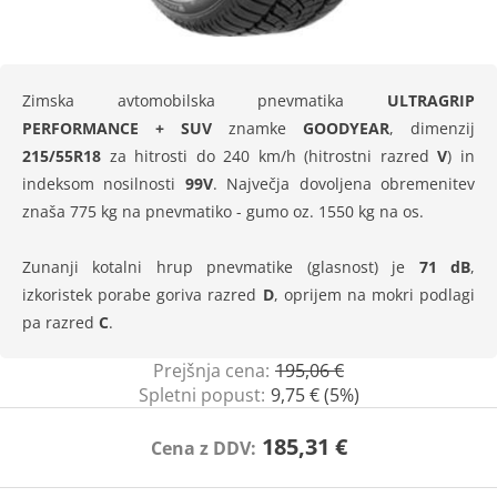
Zimska avtomobilska pnevmatika
ULTRAGRIP
PERFORMANCE + SUV
znamke
GOODYEAR
, dimenzij
215/55R18
za hitrosti do 240 km/h (hitrostni razred
V
) in
indeksom nosilnosti
99V
. Največja dovoljena obremenitev
znaša 775 kg na pnevmatiko - gumo oz. 1550 kg na os.
Zunanji kotalni hrup pnevmatike (glasnost) je
71 dB
,
izkoristek porabe goriva razred
D
, oprijem na mokri podlagi
pa razred
C
.
Prejšnja cena:
195,06 €
Spletni popust:
9,75 € (5%)
185,31 €
Cena z DDV: