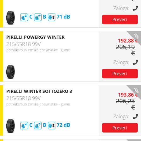
C
B
71
-6%
PIRELLI POWERGY WINTER
192,88 €
215/55R18 99V
205,19
potniške/SUV zimske pnevmatike - gume
€
-6%
PIRELLI WINTER SOTTOZERO 3
193,86 €
215/55R18 99V
206,23
potniške/SUV zimske pnevmatike - gume
€
C
B
72