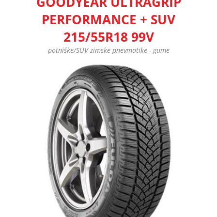
GOODYEAR ULTRAGRIP
PERFORMANCE + SUV
215/55R18 99V
potniške/SUV zimske pnevmatike - gume