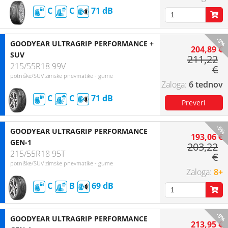
C
C
71
-3%
GOODYEAR ULTRAGRIP PERFORMANCE +
204,89 €
SUV
211,22
215/55R18 99V
€
potniške/SUV zimske pnevmatike - gume
6 tednov
C
C
71
-5%
GOODYEAR ULTRAGRIP PERFORMANCE
193,06 €
GEN-1
203,22
215/55R18 95T
€
potniške/SUV zimske pnevmatike - gume
8+
C
B
69
-5%
GOODYEAR ULTRAGRIP PERFORMANCE
213,95 €