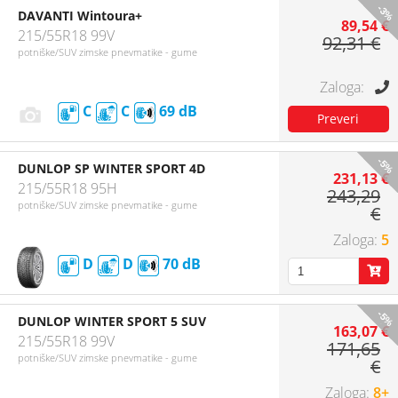
-3%
DAVANTI Wintoura+
89,54 €
215/55R18 99V
92,31 €
potniške/SUV zimske pnevmatike - gume
C
C
69
-5%
DUNLOP SP WINTER SPORT 4D
231,13 €
215/55R18 95H
243,29
potniške/SUV zimske pnevmatike - gume
€
5
D
D
70
-5%
DUNLOP WINTER SPORT 5 SUV
163,07 €
215/55R18 99V
171,65
potniške/SUV zimske pnevmatike - gume
€
8+