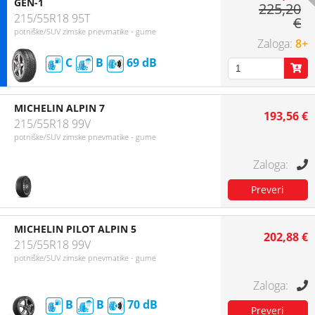
GEN-1
225,20
215/55R18 95T
€
potniške/SUV zimske pnevmatike - gume
8+
C
B
69
MICHELIN ALPIN 7
193,56 €
215/55R18 99V
potniške/SUV zimske pnevmatike - gume
MICHELIN PILOT ALPIN 5
202,88 €
215/55R18 99V
potniške/SUV zimske pnevmatike - gume
B
B
70