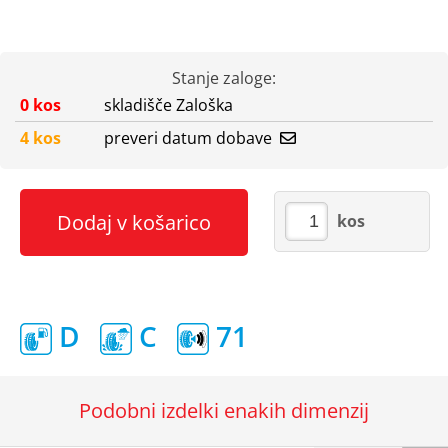
Stanje zaloge:
0 kos
skladišče Zaloška
4 kos
preveri datum dobave
Dodaj v košarico
kos
D
C
71
Podobni izdelki enakih dimenzij