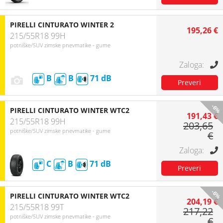
PIRELLI CINTURATO WINTER 2
195,26 €
215/55R18 99H
potniške/SUV zimske pnevmatike - gume
B
B
71
-6%
PIRELLI CINTURATO WINTER WTC2
191,43 €
215/55R18 99H
203,65
potniške/SUV zimske pnevmatike - gume
€
C
B
71
-6%
PIRELLI CINTURATO WINTER WTC2
204,19 €
215/55R18 99T
217,22
potniške/SUV zimske pnevmatike - gume
€