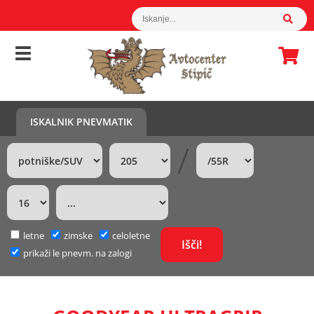
ISKALNIK PNEVMATIK
/
letne
zimske
celoletne
prikaži le pnevm. na zalogi