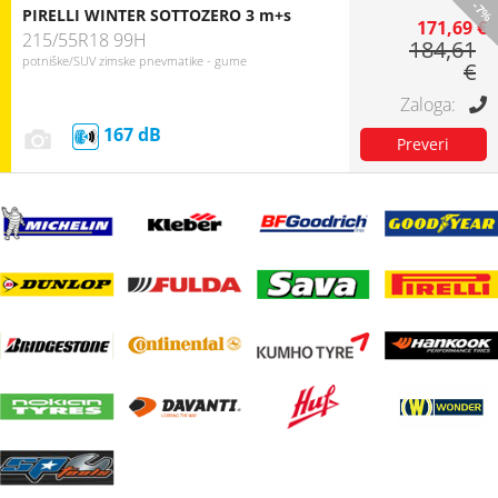
-7%
PIRELLI WINTER SOTTOZERO 3 m+s
171,69 €
215/55R18 99H
184,61
potniške/SUV zimske pnevmatike - gume
€
167