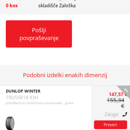
0 kos
skladišče Zaloška
Pošlji
povpraševanje
Podobni izdelki enakih dimenzij
-5%
DUNLOP WINTER
147,57 €
195/55R18 93H
155,34
potniške/SUV nedefinirano pnevmatike - gume
€