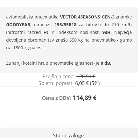
avtomobilska pnevmatika
VECTOR 4SEASONS GEN-3
znamke
GOODYEAR
, dimenzij
195/55R18
za hitrosti do 210 km/h
(hitrostni razred
H
) in indeksom nosilnosti
93H
. Največja
dovoljena obremenitev znaša 650 kg na pnevmatiko - gumo
oz. 1300 kg na os.
Zunanji kotalni hrup pnevmatike (glasnost) je
0 dB
,
Prejšnja cena:
120,94 €
Spletni popust:
6,05 € (5%)
114,89 €
Cena z DDV:
Stanje zaloge: