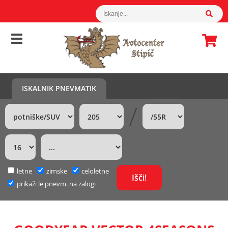
ISKALNIK PNEVMATIK
/
letne
zimske
celoletne
prikaži le pnevm. na zalogi