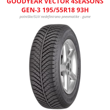
GOODYEAR VECTOR 4SEASONS
GEN-3 195/55R18 93H
potniške/SUV nedefinirano pnevmatike - gume