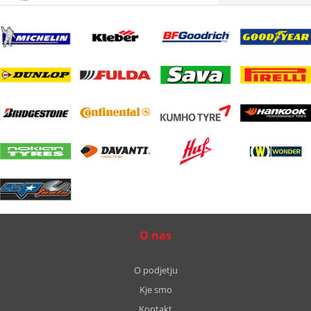
O nas
O podjetju
Kje smo
Kontakt