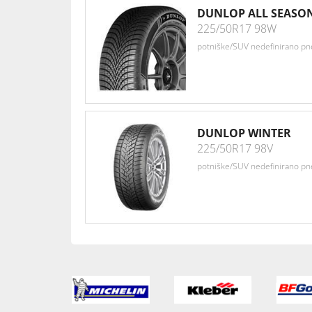
DUNLOP ALL SEASON
225/50R17 98W
potniške/SUV nedefinirano p
DUNLOP WINTER
225/50R17 98V
potniške/SUV nedefinirano p