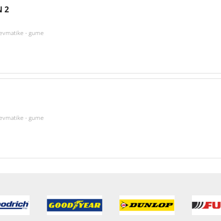
 2
nevmatike - gume
nevmatike - gume