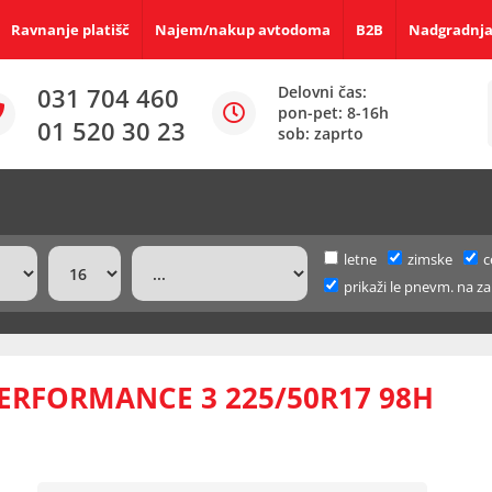
Ravnanje platišč
Najem/nakup avtodoma
B2B
Nadgradnja
031 704 460
Delovni čas:
pon-pet: 8-16h
01 520 30 23
sob: zaprto
letne
zimske
c
prikaži le pnevm. na za
ERFORMANCE 3 225/50R17 98H