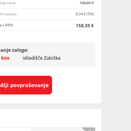
šnja cena:
166,69 €
tni popust:
8,34 € (5%)
a z DDV:
158,35 €
tanje zaloge:
 kos
skladišče Zaloška
ošlji povpraševanje