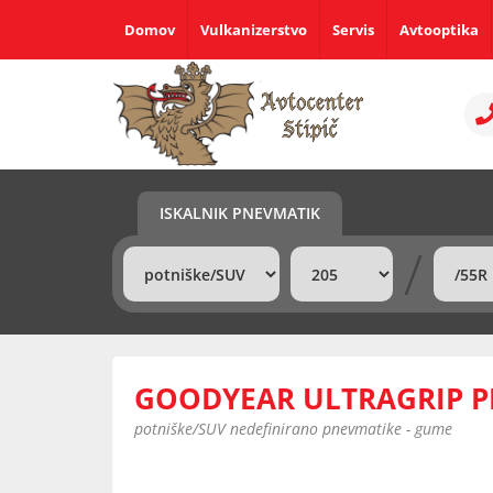
Domov
Vulkanizerstvo
Servis
Avtooptika
ISKALNIK PNEVMATIK
/
GOODYEAR ULTRAGRIP P
potniške/SUV nedefinirano pnevmatike - gume