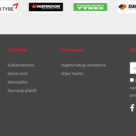
Storitve
Povezave
Sp
Vulkanizerstvo
Najem/nakup avtodoma
Servis vozil
Stipic Yachts
Avtooptika
nam
Ravnanje platišč
pos