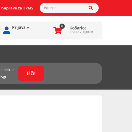
 naprave za TPMS
0
Prijava
»
Košarica
Znesek:
0,00
€
eloletne
logi