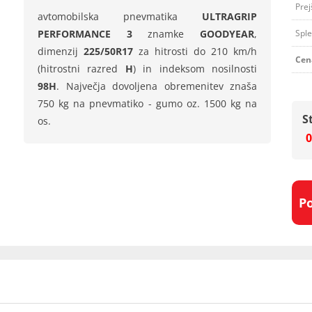
Prej
avtomobilska pnevmatika
ULTRAGRIP
PERFORMANCE 3
znamke
GOODYEAR
,
Sple
dimenzij
225/50R17
za hitrosti do 210 km/h
Cen
(hitrostni razred
H
) in indeksom nosilnosti
98H
. Največja dovoljena obremenitev znaša
750 kg na pnevmatiko - gumo oz. 1500 kg na
S
os.
0
P