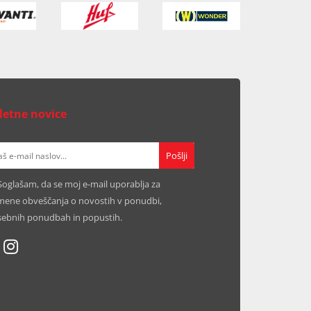
letne novice
Soglašam, da se moj e-mail uporablja za
ene obveščanja o novostih v ponudbi,
ebnih ponudbah in popustih.