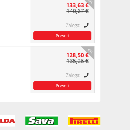
-5%
133,63 €
140,67 €
-5%
128,50 €
135,26 €