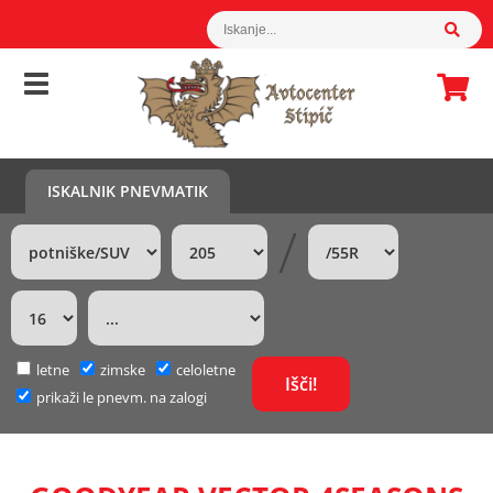
ISKALNIK PNEVMATIK
/
letne
zimske
celoletne
prikaži le pnevm. na zalogi