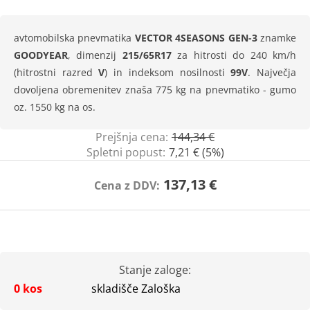
avtomobilska pnevmatika
VECTOR 4SEASONS GEN-3
znamke
GOODYEAR
, dimenzij
215/65R17
za hitrosti do 240 km/h
(hitrostni razred
V
) in indeksom nosilnosti
99V
. Največja
dovoljena obremenitev znaša 775 kg na pnevmatiko - gumo
oz. 1550 kg na os.
Prejšnja cena:
144,34 €
Spletni popust:
7,21 € (5%)
137,13 €
Cena z DDV:
Stanje zaloge:
0 kos
skladišče Zaloška