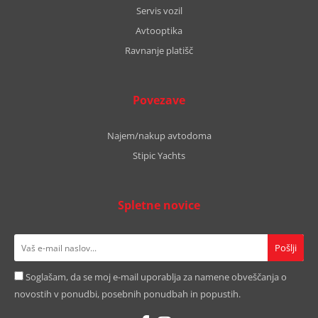
Servis vozil
Avtooptika
Ravnanje platišč
Povezave
Najem/nakup avtodoma
Stipic Yachts
Spletne novice
Soglašam, da se moj e-mail uporablja za namene obveščanja o
novostih v ponudbi, posebnih ponudbah in popustih.