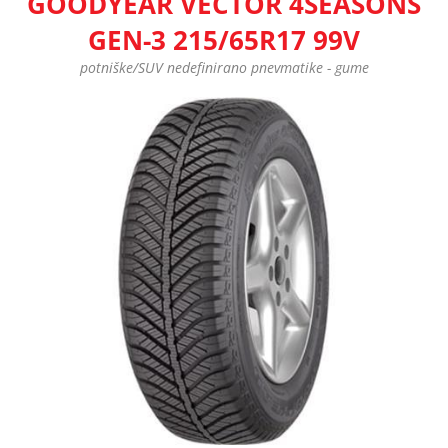
GOODYEAR VECTOR 4SEASONS
GEN-3 215/65R17 99V
potniške/SUV nedefinirano pnevmatike - gume