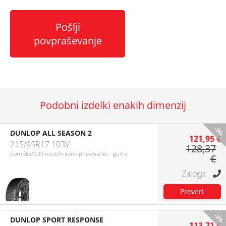
Pošlji
povpraševanje
Podobni izdelki enakih dimenzij
-5%
DUNLOP ALL SEASON 2
121,95 €
215/65R17 103V
128,37
potniške/SUV nedefinirano pnevmatike - gume
€
-5%
DUNLOP SPORT RESPONSE
113,71 €