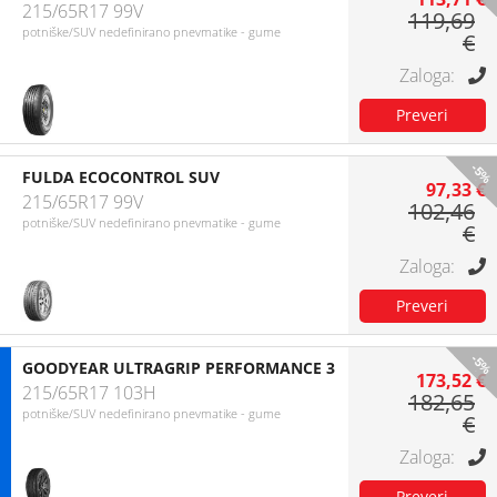
215/65R17 99V
119,69
potniške/SUV nedefinirano pnevmatike - gume
€
-5%
FULDA ECOCONTROL SUV
97,33 €
215/65R17 99V
102,46
potniške/SUV nedefinirano pnevmatike - gume
€
-5%
GOODYEAR ULTRAGRIP PERFORMANCE 3
173,52 €
215/65R17 103H
182,65
potniške/SUV nedefinirano pnevmatike - gume
€