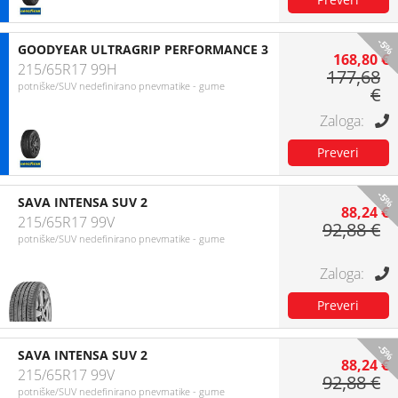
-5%
GOODYEAR ULTRAGRIP PERFORMANCE 3
168,80 €
215/65R17 99H
177,68
potniške/SUV nedefinirano pnevmatike - gume
€
-5%
SAVA INTENSA SUV 2
88,24 €
215/65R17 99V
92,88 €
potniške/SUV nedefinirano pnevmatike - gume
-5%
SAVA INTENSA SUV 2
88,24 €
215/65R17 99V
92,88 €
potniške/SUV nedefinirano pnevmatike - gume