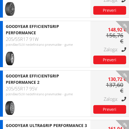
-5%
GOODYEAR EFFICIENTGRIP
148,92 €
PERFORMANCE
156,76
205/55R17 91W
€
potniške/SUV nedefinirano pnevmatike - gume
-5%
GOODYEAR EFFICIENTGRIP
130,72 €
PERFORMANCE 2
137,60
205/55R17 95V
€
potniške/SUV nedefinirano pnevmatike - gume
-5%
GOODYEAR ULTRAGRIP PERFORMANCE 3
161,04 €