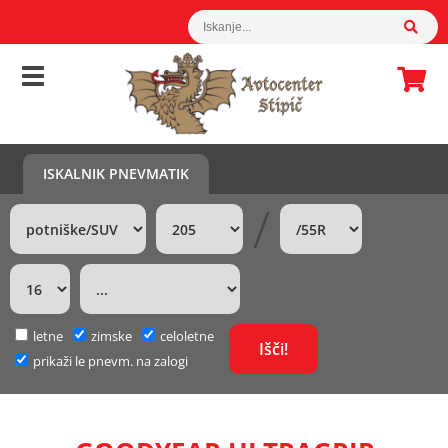
ISKALNIK PNEVMATIK
/
letne
zimske
celoletne
prikaži le pnevm. na zalogi