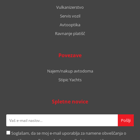
Vulkanizerstvo
Servis vozil
Avtooptika
Ravnanje platišč
Povezave
Najem/nakup avtodoma
Stipic Yachts
Spletne novice
Soglašam, da se moj e-mail uporablja za namene obveščanja o