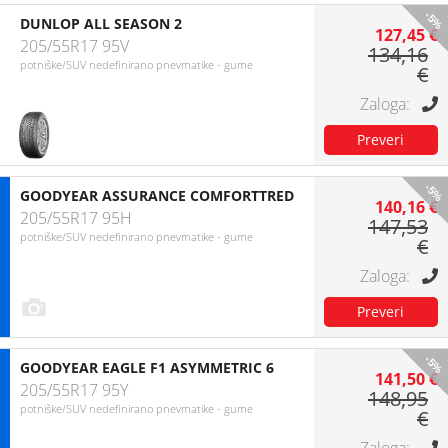
-5%
DUNLOP ALL SEASON 2
127,45 €
205/55R17 95V
134,16
potniške/SUV nedefinirano pnevmatike - gume
€
-5%
GOODYEAR ASSURANCE COMFORTTRED
140,16 €
205/55R17 95H
147,53
potniške/SUV nedefinirano pnevmatike - gume
€
-5%
GOODYEAR EAGLE F1 ASYMMETRIC 6
141,50 €
205/55R17 95Y
148,95
potniške/SUV nedefinirano pnevmatike - gume
€