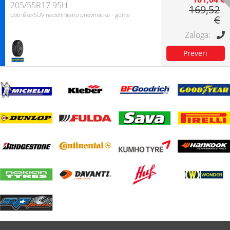
205/55R17 95H
169,52
potniške/SUV nedefinirano pnevmatike - gume
€