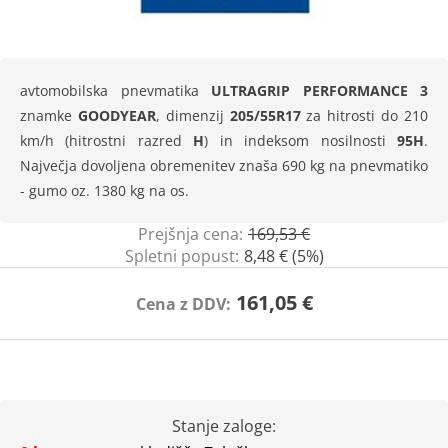
avtomobilska pnevmatika
ULTRAGRIP PERFORMANCE 3
znamke
GOODYEAR
, dimenzij
205/55R17
za hitrosti do 210
km/h (hitrostni razred
H
) in indeksom nosilnosti
95H
.
Največja dovoljena obremenitev znaša 690 kg na pnevmatiko
- gumo oz. 1380 kg na os.
Prejšnja cena:
169,53 €
Spletni popust:
8,48 € (5%)
161,05 €
Cena z DDV:
Stanje zaloge: