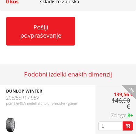
0 kos
skladišče Zaloška
Pošlji
povpraševanje
Podobni izdelki enakih dimenzij
-5%
DUNLOP WINTER
139,56 €
205/55R17 95V
146,90
potniške/SUV nedefinirano pnevmatike - gume
€
8+