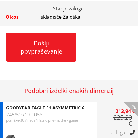
Stanje zaloge:
0 kos
skladišče Zaloška
Pošlji
povpraševanje
Podobni izdelki enakih dimenzij
-5%
GOODYEAR EAGLE F1 ASYMMETRIC 6
213,94 €
245/50R19 105Y
225,20
potniške/SUV nedefinirano pnevmatike - gume
€