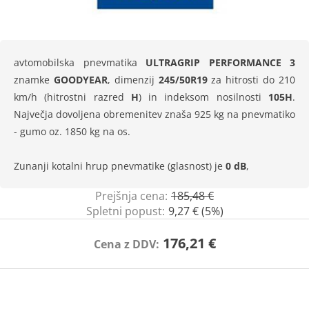
avtomobilska pnevmatika
ULTRAGRIP PERFORMANCE 3
znamke
GOODYEAR
, dimenzij
245/50R19
za hitrosti do 210
km/h (hitrostni razred
H
) in indeksom nosilnosti
105H
.
Največja dovoljena obremenitev znaša 925 kg na pnevmatiko
- gumo oz. 1850 kg na os.
Zunanji kotalni hrup pnevmatike (glasnost) je
0 dB
,
Prejšnja cena:
185,48 €
Spletni popust:
9,27 € (5%)
176,21 €
Cena z DDV: