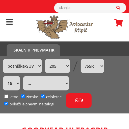
ISKALNIK PNEVMATIK
/
letne
zimske
celoletne
prikaži le pnevm. na zalogi