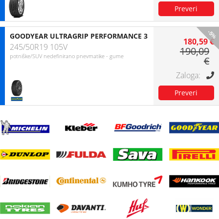
-5%
GOODYEAR ULTRAGRIP PERFORMANCE 3
180,59 €
245/50R19 105V
190,09
potniške/SUV nedefinirano pnevmatike - gume
€