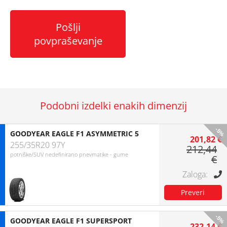
Pošlji
povpraševanje
Podobni izdelki enakih dimenzij
-5%
GOODYEAR EAGLE F1 ASYMMETRIC 5
201,82 €
255/35R20 97Y
212,44
potniške/SUV nedefinirano pnevmatike - gume
€
-5%
GOODYEAR EAGLE F1 SUPERSPORT
232,14 €