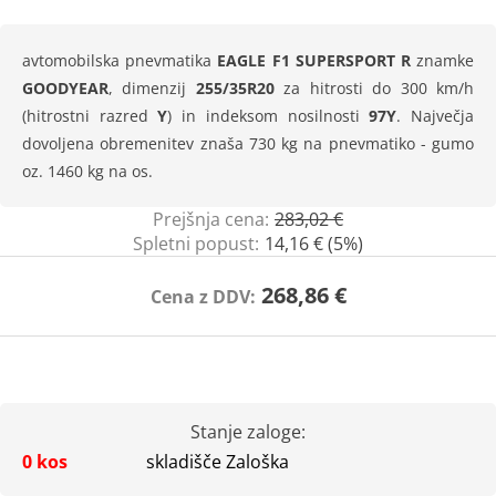
avtomobilska pnevmatika
EAGLE F1 SUPERSPORT R
znamke
GOODYEAR
, dimenzij
255/35R20
za hitrosti do 300 km/h
(hitrostni razred
Y
) in indeksom nosilnosti
97Y
. Največja
dovoljena obremenitev znaša 730 kg na pnevmatiko - gumo
oz. 1460 kg na os.
Prejšnja cena:
283,02 €
Spletni popust:
14,16 € (5%)
268,86 €
Cena z DDV:
Stanje zaloge:
0 kos
skladišče Zaloška