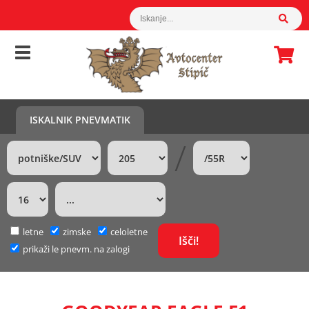
ISKALNIK PNEVMATIK
/
letne
zimske
celoletne
prikaži le pnevm. na zalogi