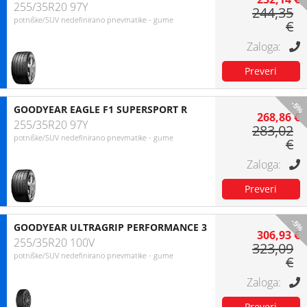
255/35R20 97Y
244,35
potniške/SUV nedefinirano pnevmatike - gume
€
-5%
GOODYEAR EAGLE F1 SUPERSPORT R
268,86 €
255/35R20 97Y
283,02
potniške/SUV nedefinirano pnevmatike - gume
€
-5%
GOODYEAR ULTRAGRIP PERFORMANCE 3
306,93 €
255/35R20 100V
323,09
potniške/SUV nedefinirano pnevmatike - gume
€