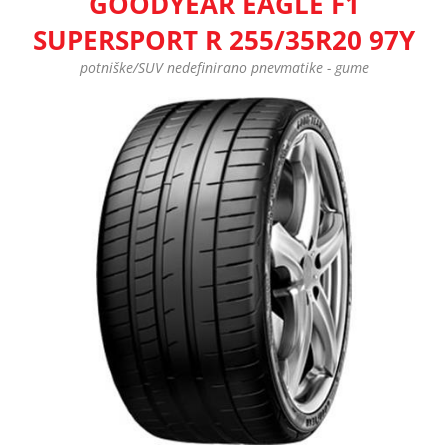
GOODYEAR EAGLE F1
SUPERSPORT R 255/35R20 97Y
potniške/SUV nedefinirano pnevmatike - gume