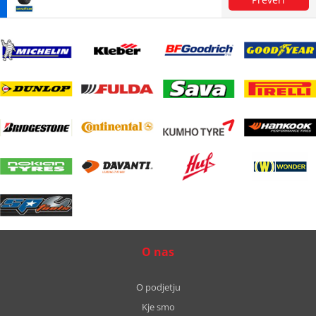
O nas
O podjetju
Kje smo