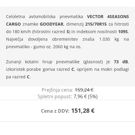
Celoletna avtomobilska pnevmatika
VECTOR 4SEASONS
CARGO
znamke
GOODYEAR
, dimenzij
215/70R15
za hitrosti
do 180 km/h (hitrostni razred
S
) in indeksom nosilnosti
109S
.
Največja dovoljena obremenitev znaša 1.030 kg na
pnevmatiko - gumo oz. 2060 kg na os.
Zunanji kotalni hrup pnevmatike (glasnost) je
73 dB
,
izkoristek porabe goriva razred
C
, oprijem na mokri podlagi
pa razred
C
.
Prejšnja cena:
159,24 €
Spletni popust:
7,96 € (5%)
151,28 €
Cena z DDV: