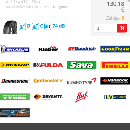
215/70R15 109S
130,18
potniške/SUV celoletne pnevmatike - gume
€
8+
D
C
74