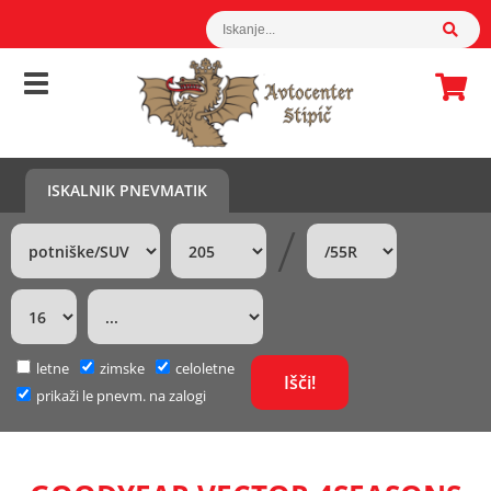
ISKALNIK PNEVMATIK
/
letne
zimske
celoletne
prikaži le pnevm. na zalogi