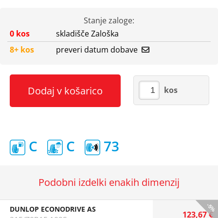
Stanje zaloge:
0 kos
skladišče Zaloška
8+ kos
preveri datum dobave
Dodaj v košarico
kos
C
C
73
Podobni izdelki enakih dimenzij
-5%
DUNLOP ECONODRIVE AS
123,67 €