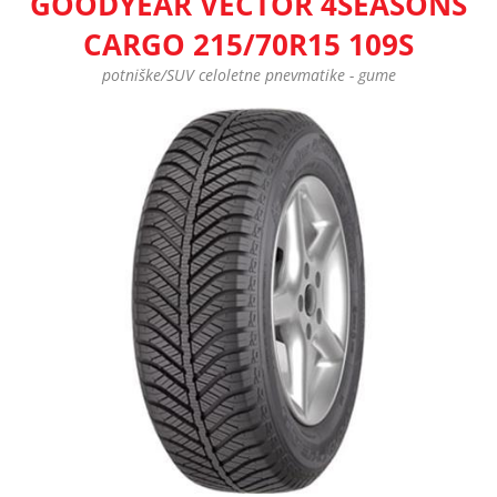
GOODYEAR VECTOR 4SEASONS
CARGO 215/70R15 109S
potniške/SUV celoletne pnevmatike - gume