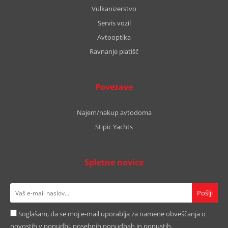
Vulkanizerstvo
Servis vozil
Avtooptika
Ravnanje platišč
Povezave
Najem/nakup avtodoma
Stipic Yachts
Spletne novice
Soglašam, da se moj e-mail uporablja za namene obveščanja o
novostih v ponudbi, posebnih ponudbah in popustih.