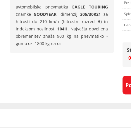
Prej
avtomobilska pnevmatika
EAGLE TOURING
znamke
GOODYEAR
, dimenzij
305/30R21
za
Sple
hitrosti do 210 km/h (hitrostni razred
H
) in
Cen
indeksom nosilnosti
104H
. Največja dovoljena
obremenitev znaša 900 kg na pnevmatiko -
gumo oz. 1800 kg na os.
S
0
P