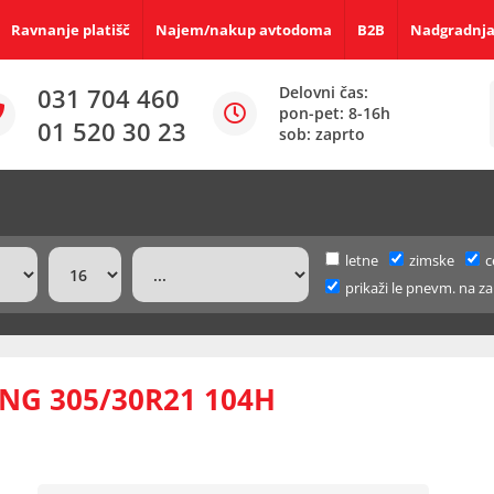
Ravnanje platišč
Najem/nakup avtodoma
B2B
Nadgradnja
031 704 460
Delovni čas:
pon-pet: 8-16h
01 520 30 23
sob: zaprto
letne
zimske
c
prikaži le pnevm. na za
NG 305/30R21 104H