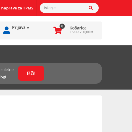
 naprave za TPMS
0
Prijava
»
Košarica
Znesek:
0,00
€
eloletne
logi