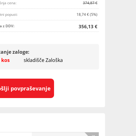
šnja cena:
374,87 €
tni popust:
18,74 € (5%)
a z DDV:
356,13 €
tanje zaloge:
 kos
skladišče Zaloška
ošlji povpraševanje