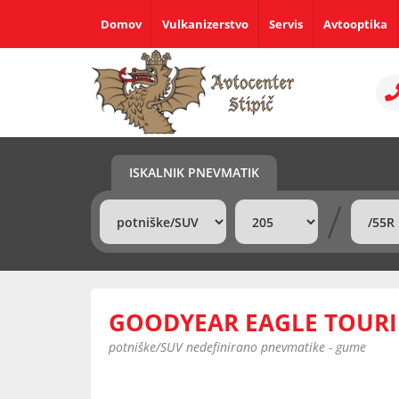
Domov
Vulkanizerstvo
Servis
Avtooptika
ISKALNIK PNEVMATIK
/
GOODYEAR EAGLE TOURI
potniške/SUV nedefinirano pnevmatike - gume