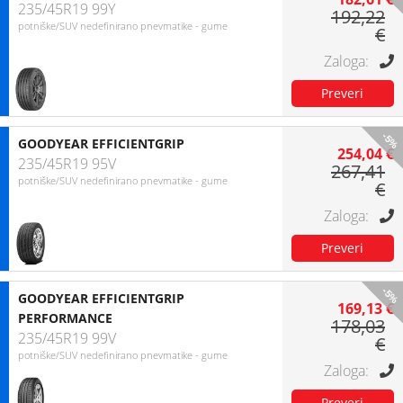
235/45R19 99Y
192,22
potniške/SUV nedefinirano pnevmatike - gume
€
-5%
GOODYEAR EFFICIENTGRIP
254,04 €
235/45R19 95V
267,41
potniške/SUV nedefinirano pnevmatike - gume
€
-5%
GOODYEAR EFFICIENTGRIP
169,13 €
PERFORMANCE
178,03
235/45R19 99V
€
potniške/SUV nedefinirano pnevmatike - gume