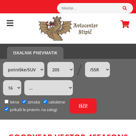
ISKALNIK PNEVMATIK
/
letne
zimske
celoletne
prikaži le pnevm. na zalogi