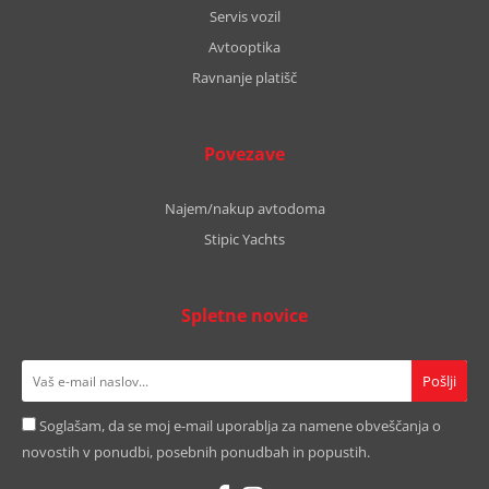
Servis vozil
Avtooptika
Ravnanje platišč
Povezave
Najem/nakup avtodoma
Stipic Yachts
Spletne novice
Soglašam, da se moj e-mail uporablja za namene obveščanja o
novostih v ponudbi, posebnih ponudbah in popustih.