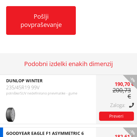
Pošlji
povpraševanje
Podobni izdelki enakih dimenzij
-5%
DUNLOP WINTER
190,70 €
235/45R19 99V
200,73
potniške/SUV nedefinirano pnevmatike - gume
€
-5%
GOODYEAR EAGLE F1 ASYMMETRIC 6
182,61 €