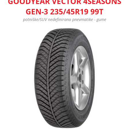
GOODYEAR VECTOR 4SEASONS
GEN-3 235/45R19 99T
potniške/SUV nedefinirano pnevmatike - gume