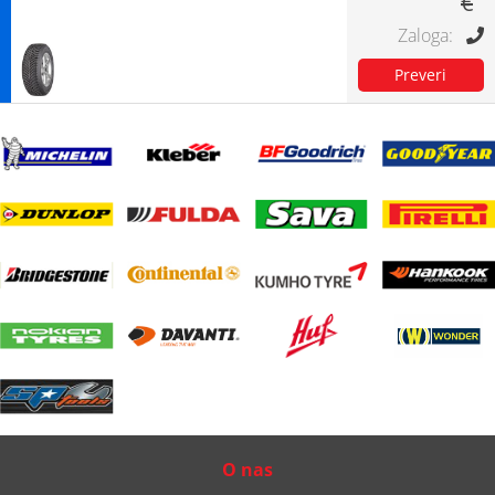
€
O nas