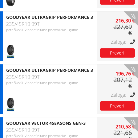
-5%
GOODYEAR ULTRAGRIP PERFORMANCE 3
216,30 €
235/45R19 99T
227,69
potniške/SUV nedefinirano pnevmatike - gume
€
-5%
GOODYEAR ULTRAGRIP PERFORMANCE 3
196,76 €
235/45R19 99T
207,12
potniške/SUV nedefinirano pnevmatike - gume
€
-5%
GOODYEAR VECTOR 4SEASONS GEN-3
210,58 €
235/45R19 99T
221,66
potniške/SUV nedefinirano pnevmatike - gume