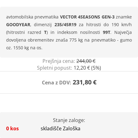
avtomobilska pnevmatika
VECTOR 4SEASONS GEN-3
znamke
GOODYEAR
, dimenzij
235/45R19
za hitrosti do 190 km/h
(hitrostni razred
T
) in indeksom nosilnosti
99T
. Največja
dovoljena obremenitev znaša 775 kg na pnevmatiko - gumo
oz. 1550 kg na os.
Prejšnja cena:
244,00 €
Spletni popust:
12,20 € (5%)
231,80 €
Cena z DDV:
Stanje zaloge:
0 kos
skladišče Zaloška