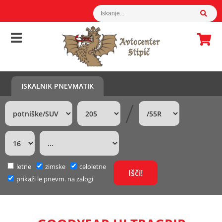
ISKALNIK PNEVMATIK
/
letne
zimske
celoletne
prikaži le pnevm. na zalogi