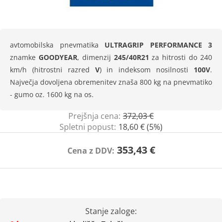
avtomobilska pnevmatika
ULTRAGRIP PERFORMANCE 3
znamke
GOODYEAR
, dimenzij
245/40R21
za hitrosti do 240
km/h (hitrostni razred
V
) in indeksom nosilnosti
100V
.
Največja dovoljena obremenitev znaša 800 kg na pnevmatiko
- gumo oz. 1600 kg na os.
Prejšnja cena:
372,03 €
Spletni popust:
18,60 € (5%)
353,43 €
Cena z DDV:
Stanje zaloge: