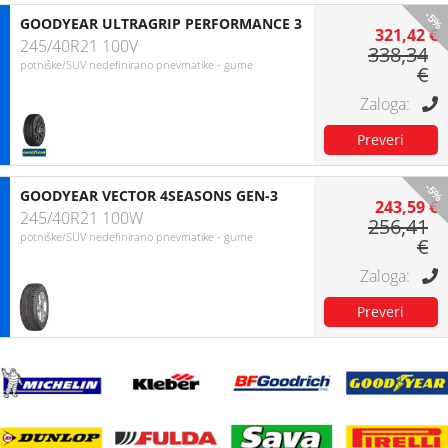
-5%
GOODYEAR ULTRAGRIP PERFORMANCE 3
321,42 €
245/40R21 100V
338,34
potniške/SUV nedefinirano pnevmatike - gume
€
-5%
GOODYEAR VECTOR 4SEASONS GEN-3
243,59 €
245/40R21 100W
256,41
potniške/SUV nedefinirano pnevmatike - gume
€