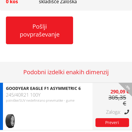
0 kos
skladišče Zaloška
Pošlji
povpraševanje
Podobni izdelki enakih dimenzij
-5%
GOODYEAR EAGLE F1 ASYMMETRIC 6
290,09 €
245/40R21 100Y
305,35
potniške/SUV nedefinirano pnevmatike - gume
€