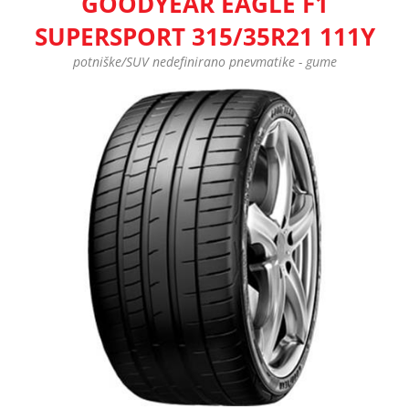
GOODYEAR EAGLE F1
SUPERSPORT 315/35R21 111Y
potniške/SUV nedefinirano pnevmatike - gume