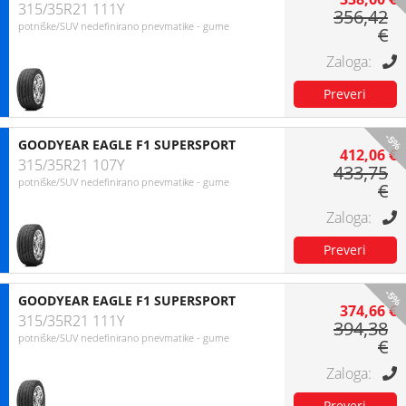
315/35R21 111Y
356,42
potniške/SUV nedefinirano pnevmatike - gume
€
-5%
GOODYEAR EAGLE F1 SUPERSPORT
412,06 €
315/35R21 107Y
433,75
potniške/SUV nedefinirano pnevmatike - gume
€
-5%
GOODYEAR EAGLE F1 SUPERSPORT
374,66 €
315/35R21 111Y
394,38
potniške/SUV nedefinirano pnevmatike - gume
€