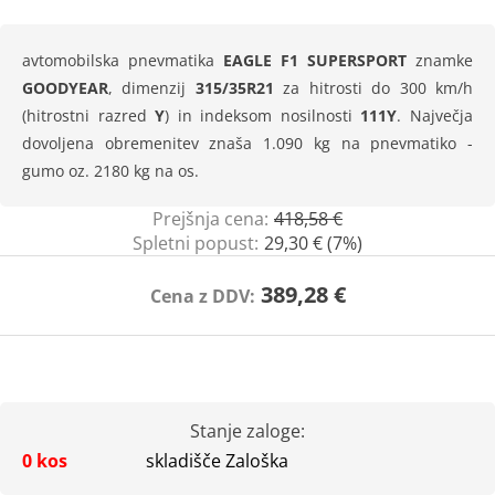
avtomobilska pnevmatika
EAGLE F1 SUPERSPORT
znamke
GOODYEAR
, dimenzij
315/35R21
za hitrosti do 300 km/h
(hitrostni razred
Y
) in indeksom nosilnosti
111Y
. Največja
dovoljena obremenitev znaša 1.090 kg na pnevmatiko -
gumo oz. 2180 kg na os.
Prejšnja cena:
418,58 €
Spletni popust:
29,30 € (7%)
389,28 €
Cena z DDV:
Stanje zaloge:
0 kos
skladišče Zaloška