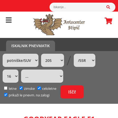
ISKALNIK PNEVMATIK
/
letne
zimske
celoletne
prikaži le pnevm. na zalogi