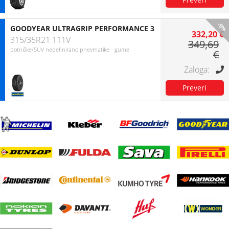
-5%
GOODYEAR ULTRAGRIP PERFORMANCE 3
332,20 €
315/35R21 111V
349,69
potniške/SUV nedefinirano pnevmatike - gume
€