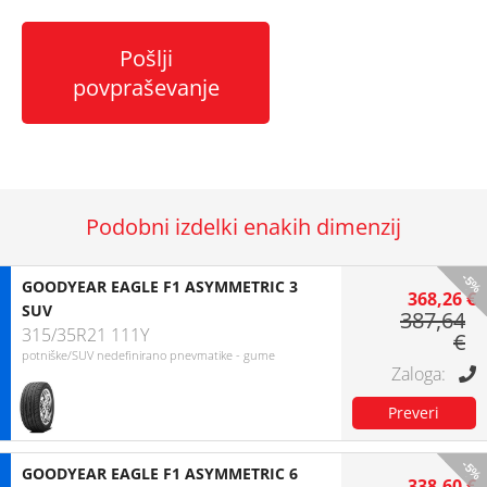
Pošlji
povpraševanje
Podobni izdelki enakih dimenzij
-5%
GOODYEAR EAGLE F1 ASYMMETRIC 3
368,26 €
SUV
387,64
315/35R21 111Y
€
potniške/SUV nedefinirano pnevmatike - gume
-5%
GOODYEAR EAGLE F1 ASYMMETRIC 6
338,60 €