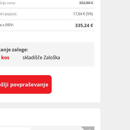
šnja cena:
352,88 €
tni popust:
17,64 € (5%)
a z DDV:
335,24 €
tanje zaloge:
 kos
skladišče Zaloška
ošlji povpraševanje