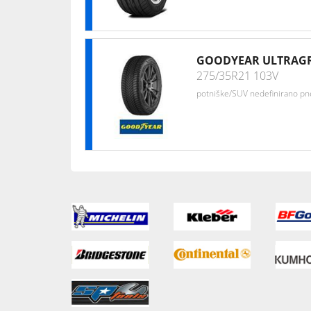
GOODYEAR ULTRAGR
275/35R21 103V
potniške/SUV nedefinirano p