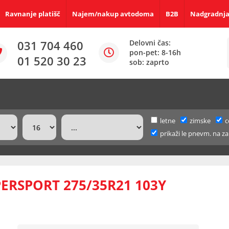
Ravnanje platišč
Najem/nakup avtodoma
B2B
Nadgradnja
031 704 460
Delovni čas:
pon-pet: 8-16h
01 520 30 23
sob: zaprto
letne
zimske
c
prikaži le pnevm. na za
ERSPORT 275/35R21 103Y