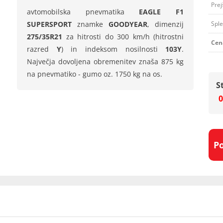
Prej
avtomobilska pnevmatika
EAGLE F1
SUPERSPORT
znamke
GOODYEAR
, dimenzij
Sple
275/35R21
za hitrosti do 300 km/h (hitrostni
Cen
razred
Y
) in indeksom nosilnosti
103Y
.
Največja dovoljena obremenitev znaša 875 kg
na pnevmatiko - gumo oz. 1750 kg na os.
S
0
P