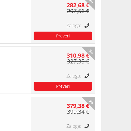
-5%
282,68 €
297,56 €
-5%
310,98 €
327,35 €
-5%
379,38 €
399,34 €