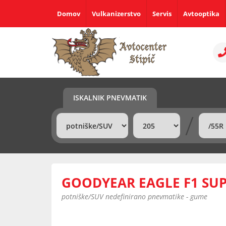
Domov
Vulkanizerstvo
Servis
Avtooptika
ISKALNIK PNEVMATIK
/
GOODYEAR EAGLE F1 SUP
potniške/SUV nedefinirano pnevmatike - gume