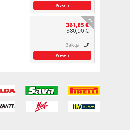
-5%
361,85 €
380,90 €