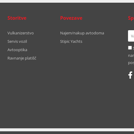
Storitve
Povezave
Sp
Vulkanizerstvo
Najem/nakup avtodoma
Servis vozil
Stipic Yachts
Avtooptika
nam
Ravnanje platišč
pos