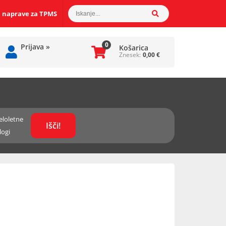
 naprave za TPMS
0
Prijava
»
Košarica
Znesek:
0,00
€
eloletne
logi