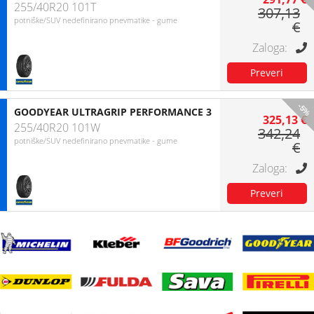
255/40R20 101T
307,13
potniške/SUV nedefinirano pnevmatike - gume
€
-5%
GOODYEAR ULTRAGRIP PERFORMANCE 3
325,13 €
255/40R20 101W
342,24
potniške/SUV nedefinirano pnevmatike - gume
€