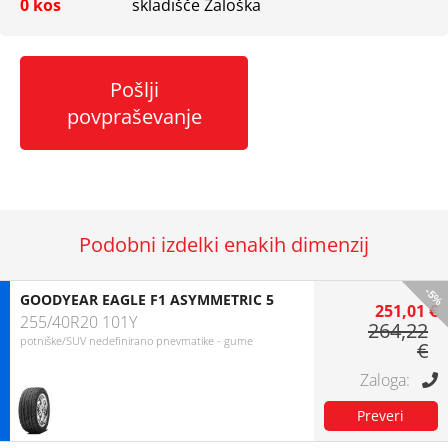
0 kos
skladišče Zaloška
Pošlji
povpraševanje
Podobni izdelki enakih dimenzij
-5%
GOODYEAR EAGLE F1 ASYMMETRIC 5
251,01 €
255/40R20 101Y
264,22
potniške/SUV nedefinirano pnevmatike - gume
€