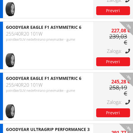
-5%
GOODYEAR EAGLE F1 ASYMMETRIC 6
227,08 €
255/40R20 101W
239,03
potniške/SUV nedefinirano pnevmatike - gume
€
-5%
GOODYEAR EAGLE F1 ASYMMETRIC 6
245,28 €
255/40R20 101W
258,19
potniške/SUV nedefinirano pnevmatike - gume
€
-5%
GOODYEAR ULTRAGRIP PERFORMANCE 3
291,77 €