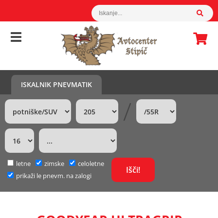
ISKALNIK PNEVMATIK
/
letne
zimske
celoletne
prikaži le pnevm. na zalogi