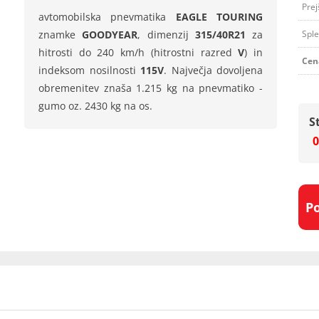
Prej
avtomobilska pnevmatika
EAGLE TOURING
znamke
GOODYEAR
, dimenzij
315/40R21
za
Sple
hitrosti do 240 km/h (hitrostni razred
V
) in
Cen
indeksom nosilnosti
115V
. Največja dovoljena
obremenitev znaša 1.215 kg na pnevmatiko -
gumo oz. 2430 kg na os.
S
0
P