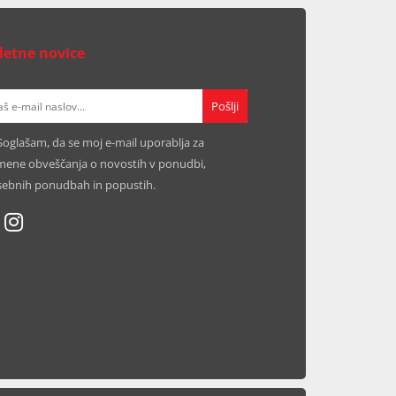
letne novice
Soglašam, da se moj e-mail uporablja za
ene obveščanja o novostih v ponudbi,
ebnih ponudbah in popustih.