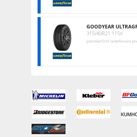
GOODYEAR ULTRAGR
315/40R21 115V
potniške/SUV nedefinirano p