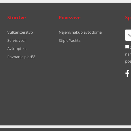
Storitve
Povezave
Sp
Vulkanizerstvo
Najem/nakup avtodoma
Servis vozil
Stipic Yachts
Avtooptika
nam
Ravnanje platišč
pos