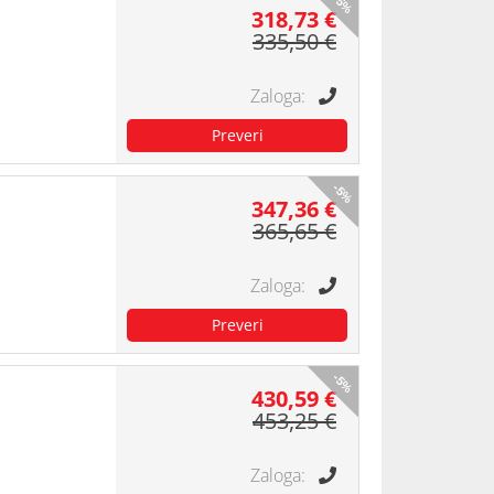
-5%
318,73 €
335,50 €
-5%
347,36 €
365,65 €
-5%
430,59 €
453,25 €