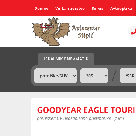
Domov
Vulkanizerstvo
Servis
Avtooptika
ISKALNIK PNEVMATIK
/
GOODYEAR EAGLE TOURIN
potniške/SUV nedefinirano pnevmatike - gume