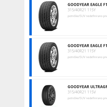
GOODYEAR EAGLE F1
315/40R21 115Y
potniške/SUV nedefinirano p
GOODYEAR EAGLE F1
315/40R21 115Y
potniške/SUV nedefinirano p
GOODYEAR ULTRAGR
315/40R21 115V
potniške/SUV nedefinirano p