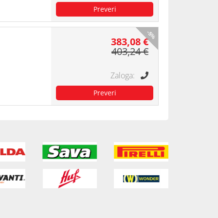
-5%
383,08 €
403,24 €