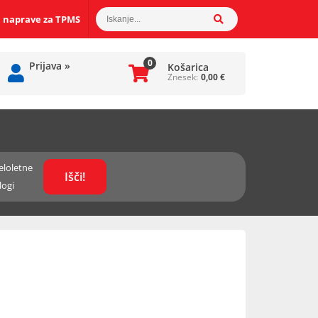
 naprave za TPMS
0
Prijava
»
Košarica
Znesek:
0,00
€
eloletne
logi