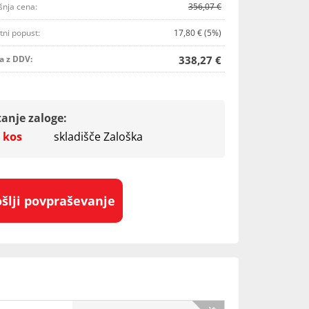
šnja cena:
356,07 €
tni popust:
17,80 € (5%)
a z DDV:
338,27 €
tanje zaloge:
 kos
skladišče Zaloška
ošlji povpraševanje