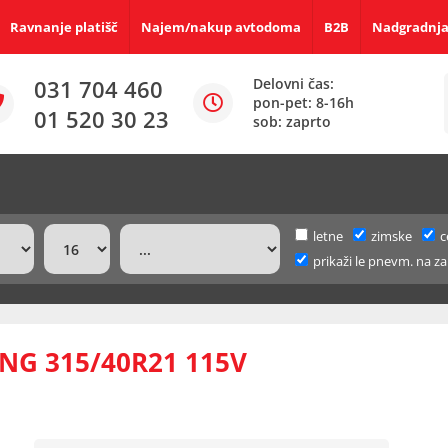
Ravnanje platišč
Najem/nakup avtodoma
B2B
Nadgradnja
031 704 460
Delovni čas:
pon-pet: 8-16h
01 520 30 23
sob: zaprto
letne
zimske
c
prikaži le pnevm. na za
G 315/40R21 115V