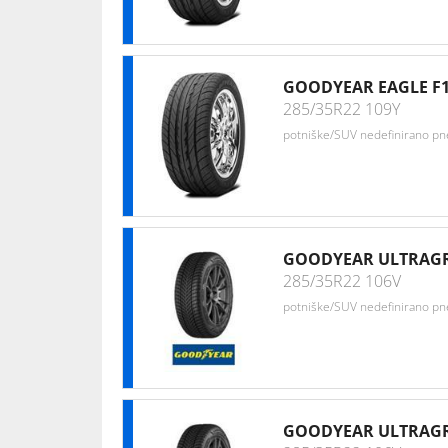
GOODYEAR EAGLE F1
285/35R22 109Y
potniške/SUV nedefinirano p
GOODYEAR ULTRAGR
285/35R22 106V
potniške/SUV nedefinirano p
GOODYEAR ULTRAGR