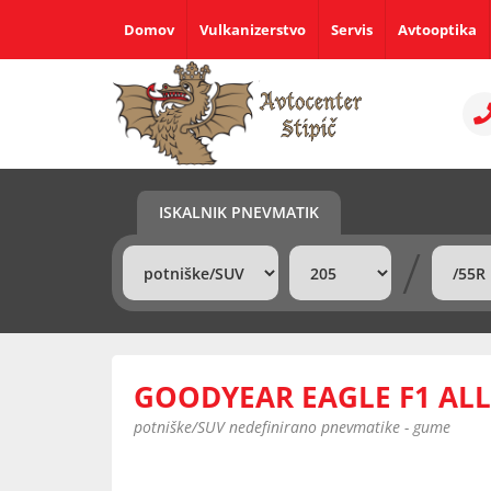
Domov
Vulkanizerstvo
Servis
Avtooptika
ISKALNIK PNEVMATIK
/
GOODYEAR EAGLE F1 ALL
potniške/SUV nedefinirano pnevmatike - gume