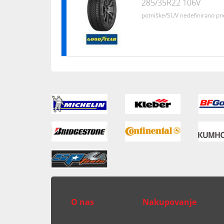
285/35R22 106V
potniške/SUV nedefinirano p
O nas
Nakupovanje