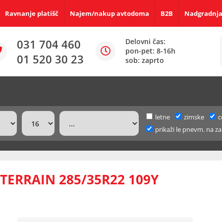
Ravnanje platišč
Najem/nakup avtodoma
B2B
Nadgradnja
031 704 460
Delovni čas:
pon-pet: 8-16h
01 520 30 23
sob: zaprto
letne
zimske
c
prikaži le pnevm. na za
TERRAIN 285/35R22 109Y