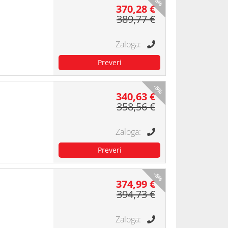
-5%
370,28 €
389,77 €
-5%
340,63 €
358,56 €
-5%
374,99 €
394,73 €