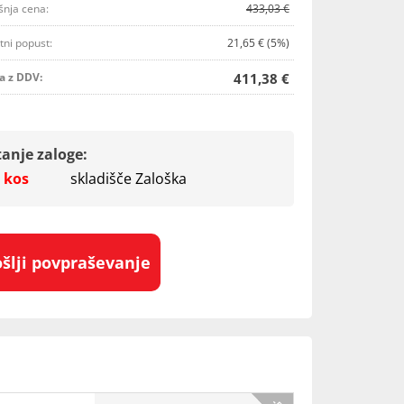
šnja cena:
433,03 €
tni popust:
21,65 € (5%)
a z DDV:
411,38 €
tanje zaloge:
 kos
skladišče Zaloška
ošlji povpraševanje