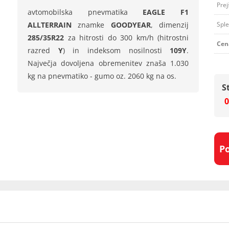
Prej
avtomobilska pnevmatika
EAGLE F1
ALLTERRAIN
znamke
GOODYEAR
, dimenzij
Sple
285/35R22
za hitrosti do 300 km/h (hitrostni
Cen
razred
Y
) in indeksom nosilnosti
109Y
.
Največja dovoljena obremenitev znaša 1.030
kg na pnevmatiko - gumo oz. 2060 kg na os.
S
0
P