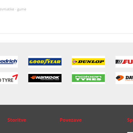
nevmatike - gume
Storitve
Povezave
Sp