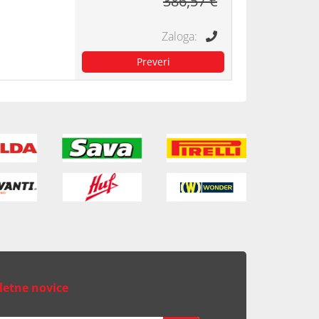
386,57 €
letne novice