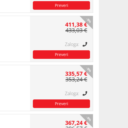
-5%
411,38 €
433,03 €
-5%
335,57 €
353,24 €
-5%
367,24 €