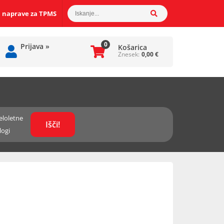
 naprave za TPMS
0
Prijava
»
Košarica
Znesek:
0,00
€
eloletne
logi