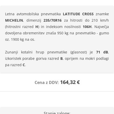
Letna avtomobilska pnevmatika
LATITUDE CROSS
znamke
MICHELIN
, dimenzij
235/70R16
za hitrosti do 210 km/h
(hitrostni razred
H
) in indeksom nosilnosti
106H
. Največja
dovoljena obremenitev znaša 950 kg na pnevmatiko - gumo
oz. 1900 kg na os.
Zunanji kotalni hrup pnevmatike (glasnost) je
71 dB
,
izkoristek porabe goriva razred
B
, oprijem na mokri podlagi
pa razred
C
.
164,32 €
Cena z DDV:
Stanje zaloge: