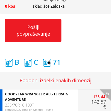
0 kos
skladišče Zaloška
Pošlji
povpraševanje
B
C
71
Podobni izdelki enakih dimenzij
-5%
GOODYEAR WRANGLER ALL-TERRAIN
135,44 €
ADVENTURE
142,57
235/70R16 109T
€
potniške/SUV letne pnevmatike - gume