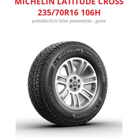
MICHELIN LATITUDE CROSS
235/70R16 106H
potniške/SUV letne pnevmatike - gume