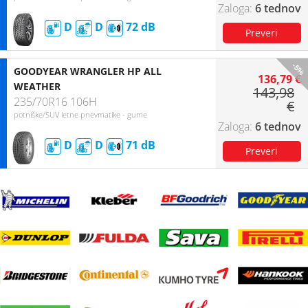
6 tednov
D
D
72
-5%
GOODYEAR WRANGLER HP ALL
136,79 €
WEATHER
143,98
235/70R16 106H
€
potniške/SUV letne pnevmatike - gume
6 tednov
D
D
71