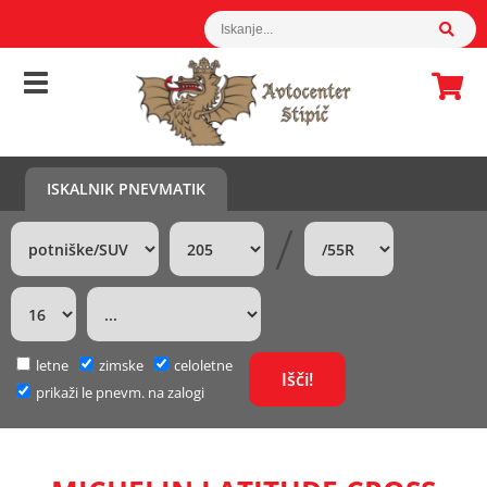
ISKALNIK PNEVMATIK
/
letne
zimske
celoletne
prikaži le pnevm. na zalogi