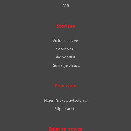
B2B
Storitve
Vulkanizerstvo
Servis vozil
Avtooptika
Ravnanje platišč
Povezave
Najem/nakup avtodoma
Stipic Yachts
Spletne novice