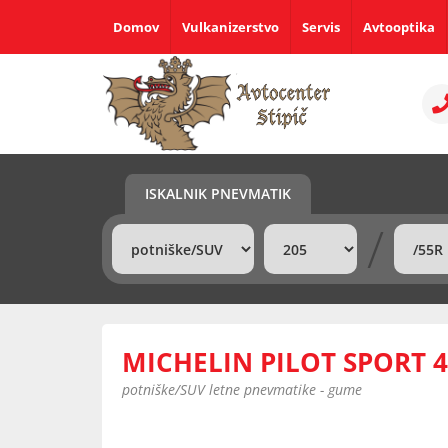
Domov
Vulkanizerstvo
Servis
Avtooptika
ISKALNIK PNEVMATIK
/
MICHELIN PILOT SPORT 4
potniške/SUV letne pnevmatike - gume