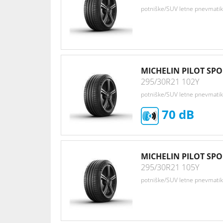
potniške/SUV letne pnevmati
MICHELIN PILOT SPO
295/30R21 102Y
potniške/SUV letne pnevmati
70
MICHELIN PILOT SPO
295/30R21 105Y
potniške/SUV letne pnevmati