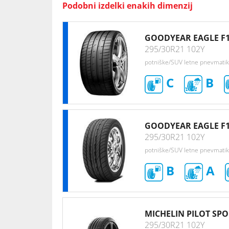
Podobni izdelki enakih dimenzij
GOODYEAR EAGLE F
295/30R21 102Y
potniške/SUV letne pnevmati
C
B
GOODYEAR EAGLE F
295/30R21 102Y
potniške/SUV letne pnevmati
B
A
MICHELIN PILOT SPO
295/30R21 102Y