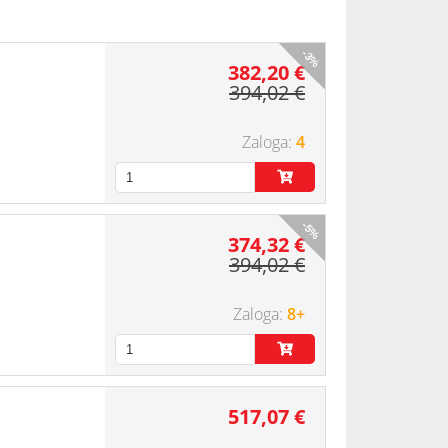
-3%
382,20 €
394,02 €
4
-5%
374,32 €
394,02 €
8+
517,07 €