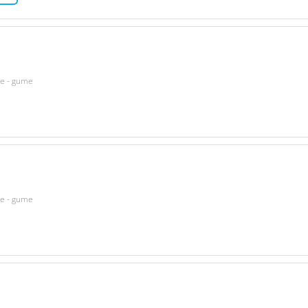
ke - gume
ke - gume