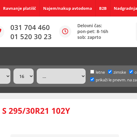
Ravnanje platišč
Najem/nakup avtodoma
B2B
Nadgradnja
031 704 460
Delovni čas:
pon-pet: 8-16h
01 520 30 23
sob: zaprto
letne
zimske
c
prikaži le pnevm. na za
 S 295/30R21 102Y