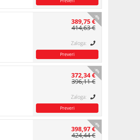
-6%
389,75 €
414,63 €
-6%
372,34 €
396,11 €
-6%
398,97 €
424,44 €