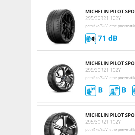
MICHELIN PILOT SPO
295/30R21 102Y
potniške/SUV letne pnevmati
71
MICHELIN PILOT SPO
295/30R21 102Y
potniške/SUV letne pnevmati
B
B
MICHELIN PILOT SPO
295/30R21 102Y
potniške/SUV letne pnevmati