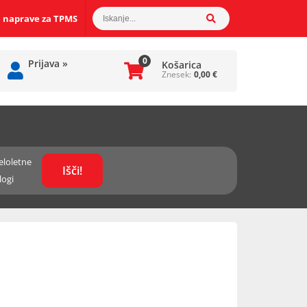
 naprave za TPMS
0
Prijava
»
Košarica
Znesek:
0,00
€
eloletne
logi