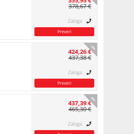
355,95 €
378,67 €
-3%
424,26 €
437,38 €
-6%
437,39 €
465,30 €