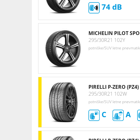
74
MICHELIN PILOT SPO
295/30R21 102Y
potniške/SUV letne pnevmati
PIRELLI P-ZERO (PZ4)
295/30R21 102W
potniške/SUV letne pnevmati
C
A