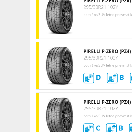
PIRELLI P-ZERO (PZ4)
295/30R21 102Y
potniške/SUV letne pnevmati
PIRELLI P-ZERO (PZ4)
295/30R21 102Y
potniške/SUV letne pnevmati
D
B
PIRELLI P-ZERO (PZ4)
295/30R21 102Y
potniške/SUV letne pnevmati
C
B