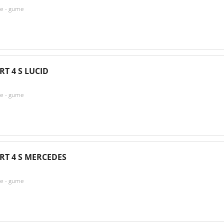
ke - gume
RT 4 S LUCID
ke - gume
RT 4 S MERCEDES
ke - gume