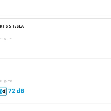
RT S 5 TESLA
ke - gume
ke - gume
72