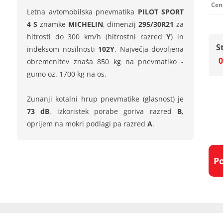
Cen
Letna avtomobilska pnevmatika
PILOT SPORT
4 S
znamke
MICHELIN
, dimenzij
295/30R21
za
hitrosti do 300 km/h (hitrostni razred
Y
) in
S
indeksom nosilnosti
102Y
. Največja dovoljena
0
obremenitev znaša 850 kg na pnevmatiko -
gumo oz. 1700 kg na os.
Zunanji kotalni hrup pnevmatike (glasnost) je
73 dB
, izkoristek porabe goriva razred
B
,
oprijem na mokri podlagi pa razred
A
.
P