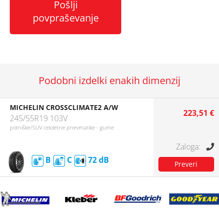
Pošlji
povpraševanje
Podobni izdelki enakih dimenzij
MICHELIN CROSSCLIMATE2 A/W
223,51 €
245/55R19 103V
potniške/SUV celoletne pnevmatike - gume
B
C
72