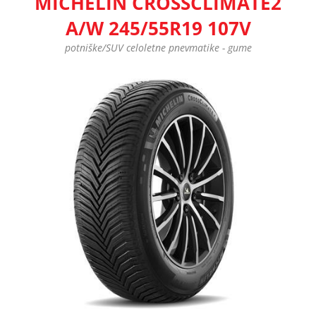
MICHELIN CROSSCLIMATE2
A/W 245/55R19 107V
potniške/SUV celoletne pnevmatike - gume