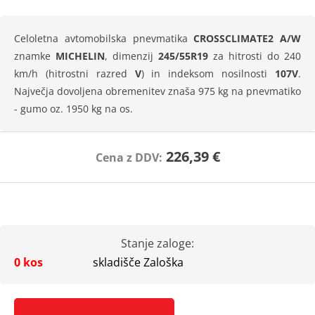
Celoletna avtomobilska pnevmatika
CROSSCLIMATE2 A/W
znamke
MICHELIN
, dimenzij
245/55R19
za hitrosti do 240
km/h (hitrostni razred
V
) in indeksom nosilnosti
107V
.
Največja dovoljena obremenitev znaša 975 kg na pnevmatiko
- gumo oz. 1950 kg na os.
226,39 €
Cena z DDV:
Stanje zaloge:
0 kos
skladišče Zaloška