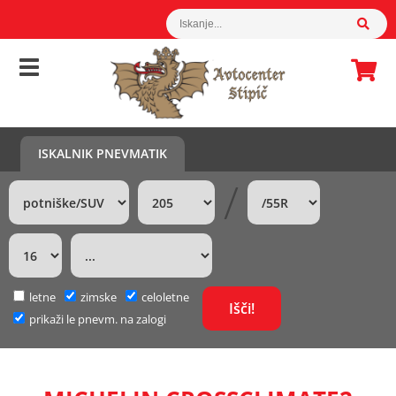
ISKALNIK PNEVMATIK
/
letne
zimske
celoletne
prikaži le pnevm. na zalogi