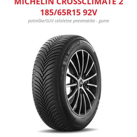
MICHELIN CROSSCLIMATE 2
185/65R15 92V
potniške/SUV celoletne pnevmatike - gume