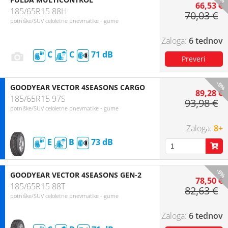
66,53 €
185/65R15 88H
70,03 €
potniške/SUV celoletne pnevmatike - gume
6 tednov
C
C
71
-5%
GOODYEAR VECTOR 4SEASONS CARGO
89,28 €
185/65R15 97S
93,98 €
potniške/SUV celoletne pnevmatike - gume
8+
E
B
73
-5%
GOODYEAR VECTOR 4SEASONS GEN-2
78,50 €
185/65R15 88T
82,63 €
potniške/SUV celoletne pnevmatike - gume
6 tednov