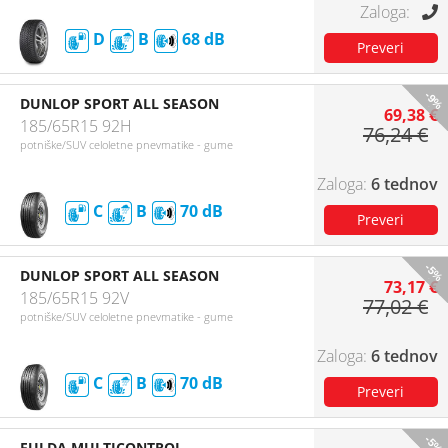
D
B
68
-9%
DUNLOP SPORT ALL SEASON
69,38 €
185/65R15 92H
76,24 €
potniške/SUV celoletne pnevmatike - gume
6 tednov
C
B
70
-5%
DUNLOP SPORT ALL SEASON
73,17 €
185/65R15 92V
77,02 €
potniške/SUV celoletne pnevmatike - gume
6 tednov
C
B
70
-5%
FULDA MULTICONTROL