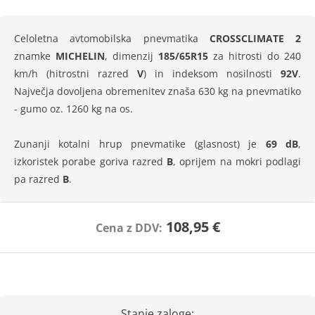
Celoletna avtomobilska pnevmatika
CROSSCLIMATE 2
znamke
MICHELIN
, dimenzij
185/65R15
za hitrosti do 240
km/h (hitrostni razred
V
) in indeksom nosilnosti
92V
.
Največja dovoljena obremenitev znaša 630 kg na pnevmatiko
- gumo oz. 1260 kg na os.
Zunanji kotalni hrup pnevmatike (glasnost) je
69 dB
,
izkoristek porabe goriva razred
B
, oprijem na mokri podlagi
pa razred
B
.
108,95 €
Cena z DDV:
Stanje zaloge: