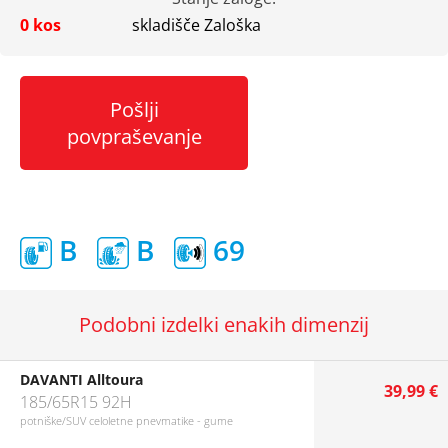
0 kos
skladišče Zaloška
Pošlji
povpraševanje
B
B
69
Podobni izdelki enakih dimenzij
DAVANTI Alltoura
39,99 €
185/65R15 92H
potniške/SUV celoletne pnevmatike - gume