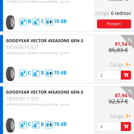
potniške/SUV celoletne pnevmatike - gume
6 tednov
B
C
70
-5%
GOODYEAR VECTOR 4SEASONS GEN-3
81,54 €
185/65R15 92T
85,83 €
potniške/SUV celoletne pnevmatike - gume
8+
C
B
70
-5%
GOODYEAR VECTOR 4SEASONS GEN-3
87,94 €
185/65R15 92V
92,57 €
potniške/SUV celoletne pnevmatike - gume
8+
C
B
70