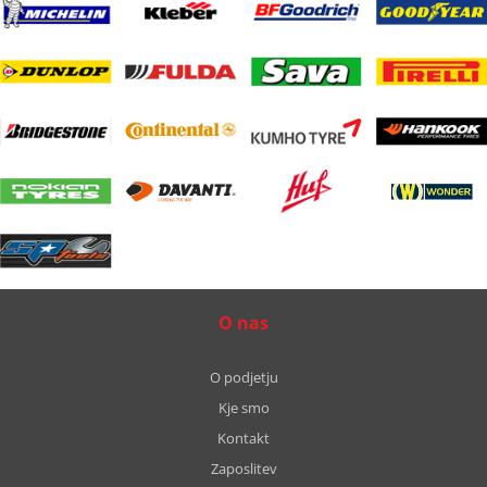
O nas
O podjetju
Kje smo
Kontakt
Zaposlitev