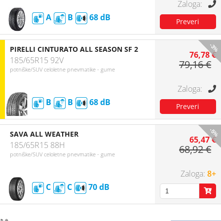
A
B
68
-3%
PIRELLI CINTURATO ALL SEASON SF 2
76,78 €
185/65R15 92V
79,16 €
potniške/SUV celoletne pnevmatike - gume
B
B
68
-5%
SAVA ALL WEATHER
65,47 €
185/65R15 88H
68,92 €
potniške/SUV celoletne pnevmatike - gume
8+
C
C
70