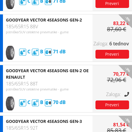
C
B
71
-5%
GOODYEAR VECTOR 4SEASONS GEN-2
83,22 €
185/65R15 88V
87,60 €
potniške/SUV celoletne pnevmatike - gume
6 tednov
C
B
71
-3%
GOODYEAR VECTOR 4SEASONS GEN-2 OE
70,77 €
RENAULT
72,96 €
185/65R15 88T
potniške/SUV celoletne pnevmatike - gume
C
B
70
-5%
GOODYEAR VECTOR 4SEASONS GEN-3
81,54 €
185/65R15 92T
85,83 €