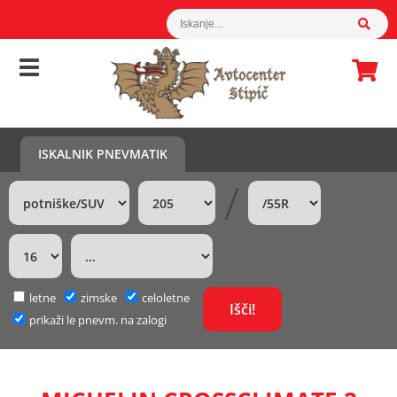
ISKALNIK PNEVMATIK
/
letne
zimske
celoletne
prikaži le pnevm. na zalogi