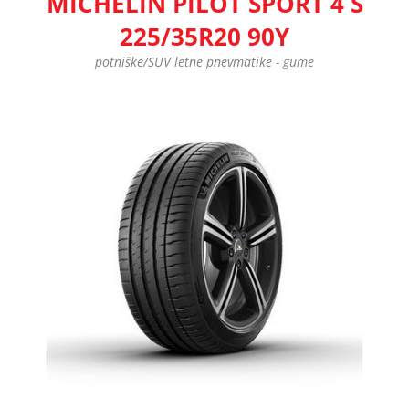
MICHELIN PILOT SPORT 4 S
225/35R20 90Y
potniške/SUV letne pnevmatike - gume