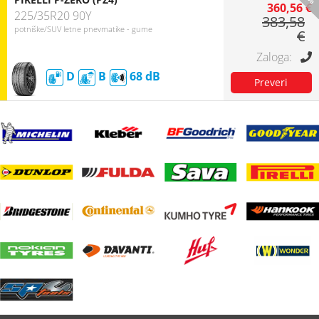
360,56 €
225/35R20 90Y
383,58
potniške/SUV letne pnevmatike - gume
€
D
B
68