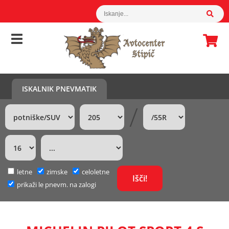
ISKALNIK PNEVMATIK
/
letne
zimske
celoletne
prikaži le pnevm. na zalogi