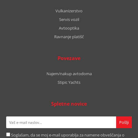
Vulkanizerstvo
Servis vozil
Avtooptika
Ravnanje platišč
Povezave
Najem/nakup avtodoma
Stipic Yachts
Spletne novice
Soglašam, da se moj e-mail uporablja za namene obveščanja o