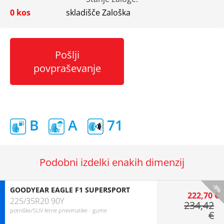
0 kos
skladišče Zaloška
Pošlji
povpraševanje
B
A
71
Podobni izdelki enakih dimenzij
-5%
GOODYEAR EAGLE F1 SUPERSPORT
222,70 €
225/35R20 90Y
234,42
potniške/SUV letne pnevmatike - gume
€