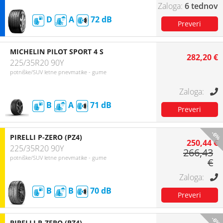
6 tednov
D
A
72
MICHELIN PILOT SPORT 4 S
282,20 €
225/35R20 90Y
potniške/SUV letne pnevmatike - gume
B
A
71
-6%
PIRELLI P-ZERO (PZ4)
250,44 €
225/35R20 90Y
266,43
potniške/SUV letne pnevmatike - gume
€
B
B
70
-6%
PIRELLI P-ZERO (PZ4)