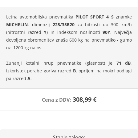
Letna avtomobilska pnevmatika
PILOT SPORT 4 S
znamke
MICHELIN
, dimenzij
225/35R20
za hitrosti do 300 km/h
(hitrostni razred
Y
) in indeksom nosilnosti
90Y
. Največja
dovoljena obremenitev znaša 600 kg na pnevmatiko - gumo
oz. 1200 kg na os.
Zunanji kotalni hrup pnevmatike (glasnost) je
71 dB
,
izkoristek porabe goriva razred
B
, oprijem na mokri podlagi
pa razred
A
.
308,99 €
Cena z DDV:
Stanje zaloge: