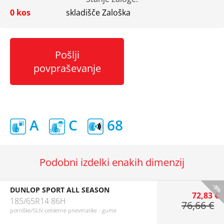
0 kos
skladišče Zaloška
Pošlji
povpraševanje
A
C
68
Podobni izdelki enakih dimenzij
-5%
DUNLOP SPORT ALL SEASON
72,83 €
185/65R14 86H
76,66 €
potniške/SUV celoletne pnevmatike - gume