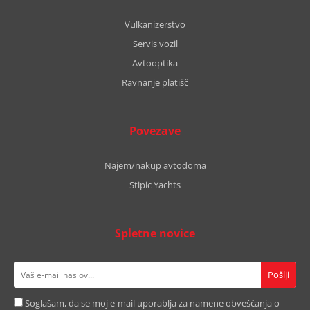
Vulkanizerstvo
Servis vozil
Avtooptika
Ravnanje platišč
Povezave
Najem/nakup avtodoma
Stipic Yachts
Spletne novice
Soglašam, da se moj e-mail uporablja za namene obveščanja o