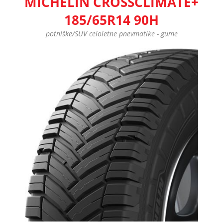
MICHELIN CROSSCLIMATE+
185/65R14 90H
potniške/SUV celoletne pnevmatike - gume