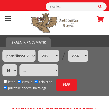
ISKALNIK PNEVMATIK
/
letne
zimske
celoletne
prikaži le pnevm. na zalogi