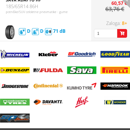
60,57 €
185/65R14 86H
63,76 €
potniške/SUV celoletne pnevmatike - gume
8+
D
D
71