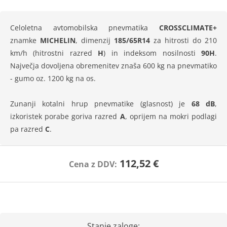
Celoletna avtomobilska pnevmatika
CROSSCLIMATE+
znamke
MICHELIN
, dimenzij
185/65R14
za hitrosti do 210
km/h (hitrostni razred
H
) in indeksom nosilnosti
90H
.
Največja dovoljena obremenitev znaša 600 kg na pnevmatiko
- gumo oz. 1200 kg na os.
Zunanji kotalni hrup pnevmatike (glasnost) je
68 dB
,
izkoristek porabe goriva razred
A
, oprijem na mokri podlagi
pa razred
C
.
112,52 €
Cena z DDV:
Stanje zaloge: