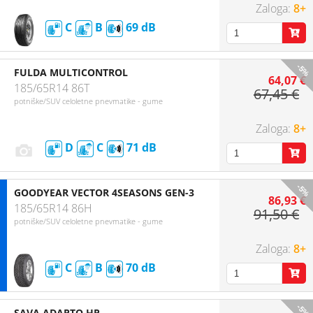
8+
C
B
69
-5%
FULDA MULTICONTROL
64,07 €
185/65R14 86T
67,45 €
potniške/SUV celoletne pnevmatike - gume
8+
D
C
71
-5%
GOODYEAR VECTOR 4SEASONS GEN-3
86,93 €
185/65R14 86H
91,50 €
potniške/SUV celoletne pnevmatike - gume
8+
C
B
70
-5%
SAVA ADAPTO HP