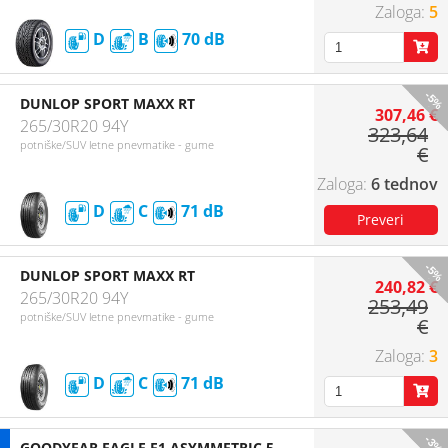
5
D
B
70
-5%
DUNLOP SPORT MAXX RT
307,46 €
265/30R20 94Y
323,64
potniške/SUV letne pnevmatike - gume
€
6 tednov
D
C
71
-5%
DUNLOP SPORT MAXX RT
240,82 €
265/30R20 94Y
253,49
potniške/SUV letne pnevmatike - gume
€
3
D
C
71
-3%
GOODYEAR EAGLE F1 ASYMMETRIC 5