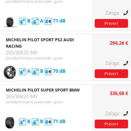
potniške/SUV letne pnevmatike - gume
B
A
71
MICHELIN PILOT SPORT PS2 AUDI
294,26 €
RACING
265/30R20 94Y
potniške/SUV letne pnevmatike - gume
A
B
70
MICHELIN PILOT SUPER SPORT BMW
336,68 €
265/30R20 94Y
potniške/SUV letne pnevmatike - gume
B
B
71