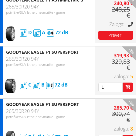
240,80 €
265/30R20 94Y
248,25
potniške/SUV letne pnevmatike - gume
€
D
A
72
-3%
GOODYEAR EAGLE F1 SUPERSPORT
319,93 €
265/30R20 94Y
329,83
potniške/SUV letne pnevmatike - gume
€
5
C
B
72
-5%
GOODYEAR EAGLE F1 SUPERSPORT
285,70 €
265/30R20 94Y
300,74
potniške/SUV letne pnevmatike - gume
€
8