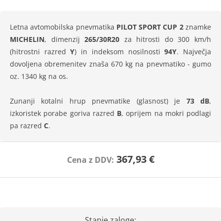
Letna avtomobilska pnevmatika
PILOT SPORT CUP 2
znamke
MICHELIN
, dimenzij
265/30R20
za hitrosti do 300 km/h
(hitrostni razred
Y
) in indeksom nosilnosti
94Y
. Največja
dovoljena obremenitev znaša 670 kg na pnevmatiko - gumo
oz. 1340 kg na os.
Zunanji kotalni hrup pnevmatike (glasnost) je
73 dB
,
izkoristek porabe goriva razred
B
, oprijem na mokri podlagi
pa razred
C
.
367,93 €
Cena z DDV:
Stanje zaloge: