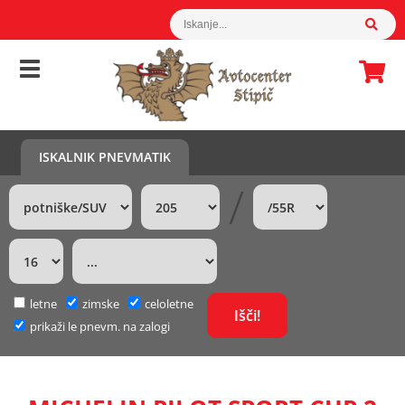
ISKALNIK PNEVMATIK
/
letne
zimske
celoletne
prikaži le pnevm. na zalogi