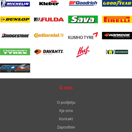
O nas
O podjetju
Kje smo
Kontakt
Zaposlitev