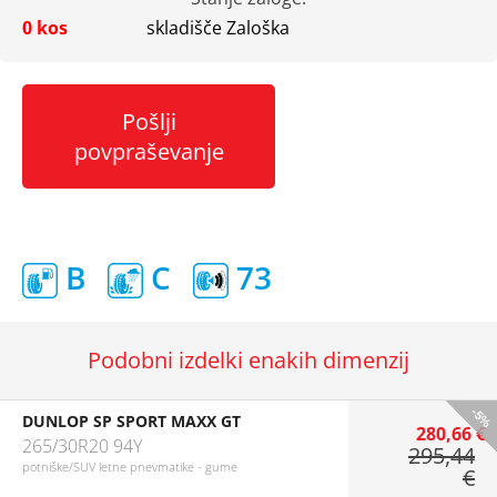
0 kos
skladišče Zaloška
Pošlji
povpraševanje
B
C
73
Podobni izdelki enakih dimenzij
-5%
DUNLOP SP SPORT MAXX GT
280,66 €
265/30R20 94Y
295,44
potniške/SUV letne pnevmatike - gume
€