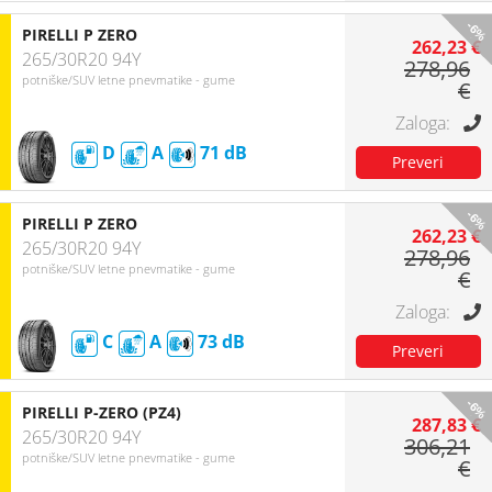
-6%
PIRELLI P ZERO
262,23 €
265/30R20 94Y
278,96
potniške/SUV letne pnevmatike - gume
€
D
A
71
-6%
PIRELLI P ZERO
262,23 €
265/30R20 94Y
278,96
potniške/SUV letne pnevmatike - gume
€
C
A
73
-6%
PIRELLI P-ZERO (PZ4)
287,83 €
265/30R20 94Y
306,21
potniške/SUV letne pnevmatike - gume
€