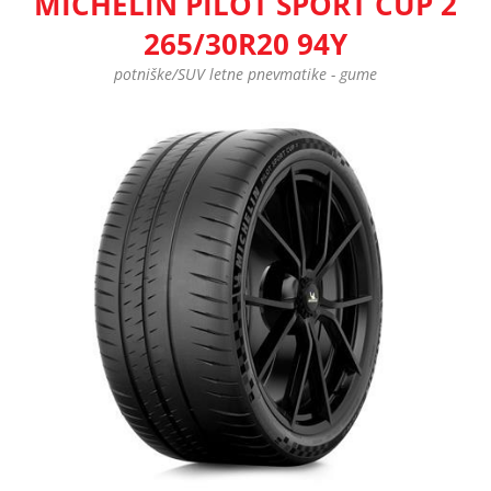
MICHELIN PILOT SPORT CUP 2
265/30R20 94Y
potniške/SUV letne pnevmatike - gume