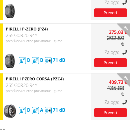
-6%
PIRELLI P-ZERO (PZ4)
275,03 €
265/30R20 94Y
292,59
potniške/SUV letne pnevmatike - gume
€
D
B
71
-6%
PIRELLI PZERO CORSA (PZC4)
409,73 €
265/30R20 94Y
435,88
potniške/SUV letne pnevmatike - gume
€
D
A
71