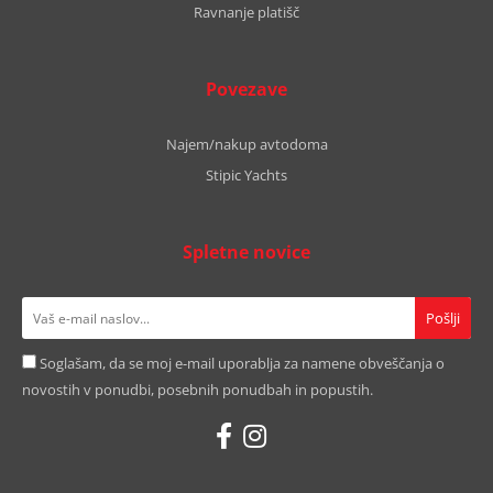
Ravnanje platišč
Povezave
Najem/nakup avtodoma
Stipic Yachts
Spletne novice
Soglašam, da se moj e-mail uporablja za namene obveščanja o
novostih v ponudbi, posebnih ponudbah in popustih.