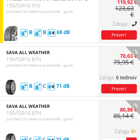
119,92 €
195/55R16 91V
123,63
potniške/SUV celoletne pnevmatike - gume
€
B
B
68
-7%
SAVA ALL WEATHER
70,63 €
195/55R16 87H
75,95 €
potniške/SUV celoletne pnevmatike - gume
6 tednov
B
C
71
-5%
SAVA ALL WEATHER
80,88 €
195/55R16 87H
85,14 €
potniške/SUV celoletne pnevmatike - gume
8+
C
C
71