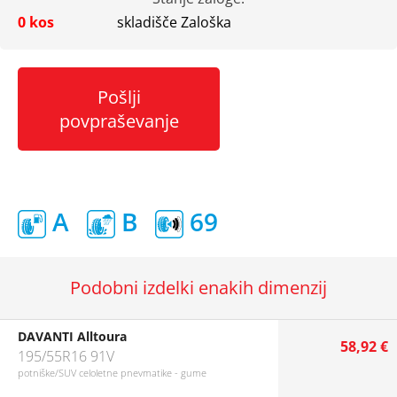
0 kos
skladišče Zaloška
Pošlji
povpraševanje
A
B
69
Podobni izdelki enakih dimenzij
DAVANTI Alltoura
58,92 €
195/55R16 91V
potniške/SUV celoletne pnevmatike - gume