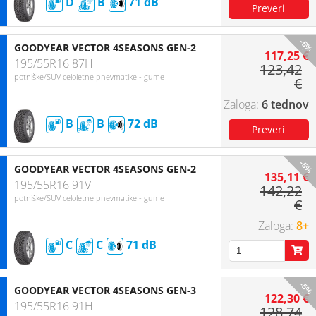
D
B
71
-5%
GOODYEAR VECTOR 4SEASONS GEN-2
117,25 €
195/55R16 87H
123,42
potniške/SUV celoletne pnevmatike - gume
€
6 tednov
B
B
72
-5%
GOODYEAR VECTOR 4SEASONS GEN-2
135,11 €
195/55R16 91V
142,22
potniške/SUV celoletne pnevmatike - gume
€
8+
C
C
71
-5%
GOODYEAR VECTOR 4SEASONS GEN-3
122,30 €
195/55R16 91H
128,74