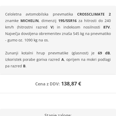
Celoletna avtomobilska pnevmatika
CROSSCLIMATE 2
znamke
MICHELIN
, dimenzij
195/55R16
za hitrosti do 240
km/h (hitrostni razred
V
) in indeksom nosilnosti
87V
.
Največja dovoljena obremenitev znaša 545 kg na pnevmatiko
- gumo oz. 1090 kg na os.
Zunanji kotalni hrup pnevmatike (glasnost) je
69 dB
,
izkoristek porabe goriva razred
A
, oprijem na mokri podlagi
pa razred
B
.
138,87 €
Cena z DDV:
Stanje zaloge: