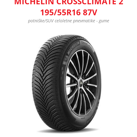
MICHELIN CROSSCLIMATE 2
195/55R16 87V
potniške/SUV celoletne pnevmatike - gume