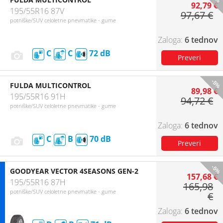
92,79 €
195/55R16 87V
97,67 €
potniške/SUV celoletne pnevmatike - gume
6 tednov
C
C
72
-5%
FULDA MULTICONTROL
89,98 €
195/55R16 91H
94,72 €
potniške/SUV celoletne pnevmatike - gume
6 tednov
C
B
70
-5%
GOODYEAR VECTOR 4SEASONS GEN-2
157,68 €
195/55R16 87H
165,98
potniške/SUV celoletne pnevmatike - gume
€
6 tednov