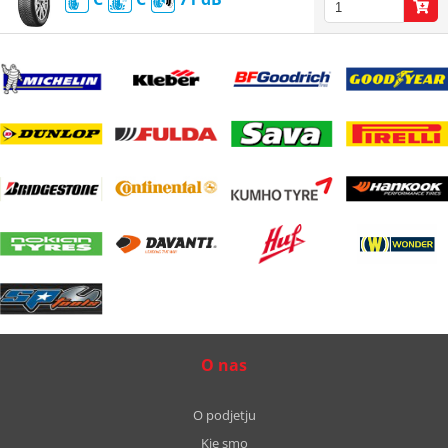
O nas
O podjetju
Kje smo