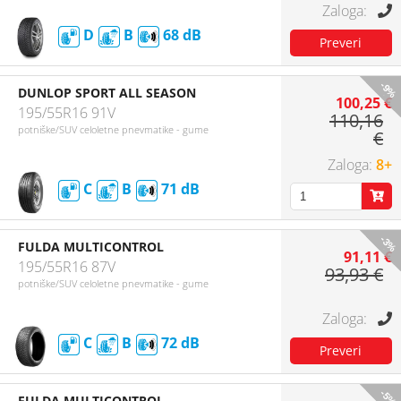
D
B
68
-9%
DUNLOP SPORT ALL SEASON
100,25 €
195/55R16 91V
110,16
potniške/SUV celoletne pnevmatike - gume
€
8+
C
B
71
-3%
FULDA MULTICONTROL
91,11 €
195/55R16 87V
93,93 €
potniške/SUV celoletne pnevmatike - gume
C
B
72
-5%
FULDA MULTICONTROL