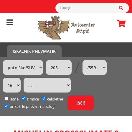
ISKALNIK PNEVMATIK
/
letne
zimske
celoletne
prikaži le pnevm. na zalogi