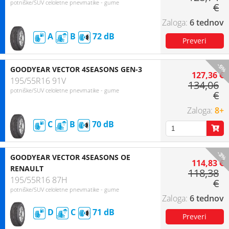
potniške/SUV celoletne pnevmatike - gume
€
6 tednov
A
B
72
-5%
GOODYEAR VECTOR 4SEASONS GEN-3
127,36 €
195/55R16 91V
134,06
potniške/SUV celoletne pnevmatike - gume
€
8+
C
B
70
-3%
GOODYEAR VECTOR 4SEASONS OE
114,83 €
RENAULT
118,38
195/55R16 87H
€
potniške/SUV celoletne pnevmatike - gume
6 tednov
D
C
71