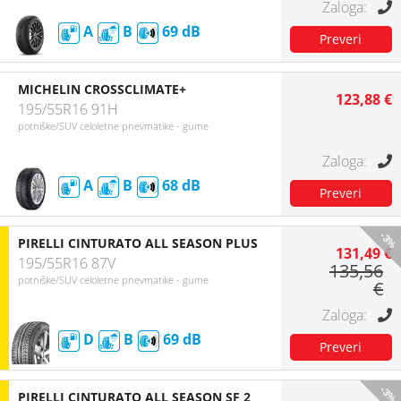
A
B
69
MICHELIN CROSSCLIMATE+
123,88 €
195/55R16 91H
potniške/SUV celoletne pnevmatike - gume
A
B
68
-3%
PIRELLI CINTURATO ALL SEASON PLUS
131,49 €
195/55R16 87V
135,56
potniške/SUV celoletne pnevmatike - gume
€
D
B
69
-3%
PIRELLI CINTURATO ALL SEASON SF 2