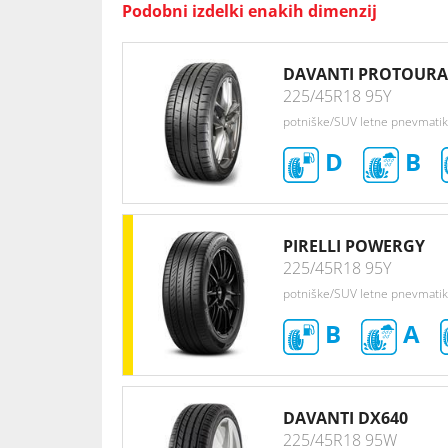
Podobni izdelki enakih dimenzij
DAVANTI PROTOURA
225/45R18 95Y
potniške/SUV letne pnevmati
D
B
PIRELLI POWERGY
225/45R18 95Y
potniške/SUV letne pnevmati
B
A
DAVANTI DX640
225/45R18 95W