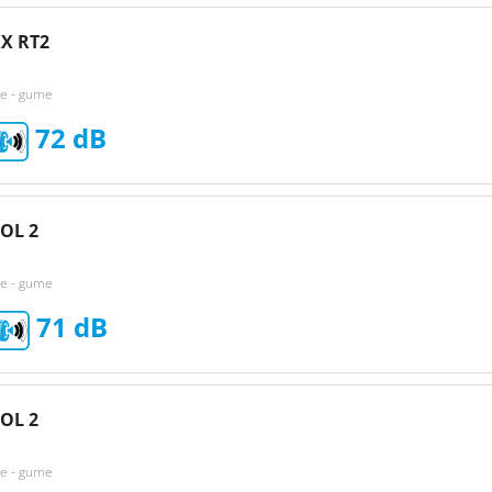
X RT2
ke - gume
72
OL 2
ke - gume
71
OL 2
ke - gume