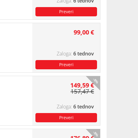
6 tednov
99,00 €
6 tednov
-5%
149,59 €
157,47 €
6 tednov
-5%