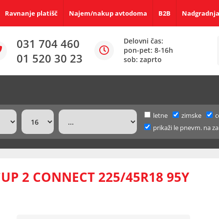
Ravnanje platišč
Najem/nakup avtodoma
B2B
Nadgradnja
031 704 460
Delovni čas:
pon-pet: 8-16h
01 520 30 23
sob: zaprto
letne
zimske
c
prikaži le pnevm. na za
CUP 2 CONNECT 225/45R18 95Y