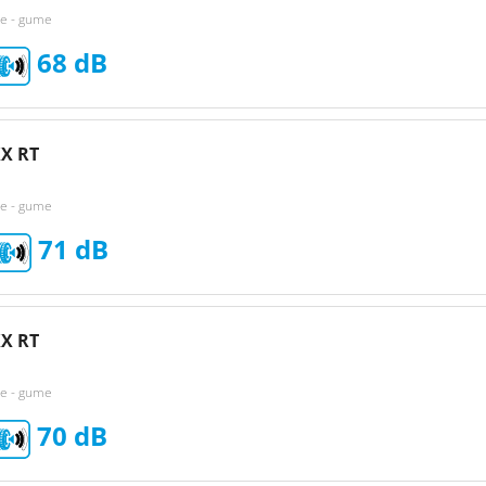
ke - gume
68
X RT
ke - gume
71
X RT
ke - gume
70