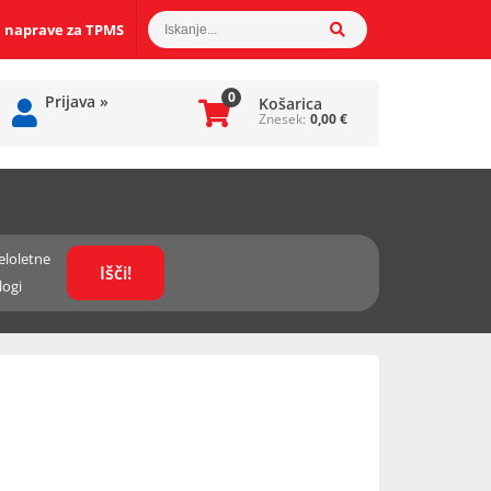
 naprave za TPMS
0
Prijava
»
Košarica
Znesek:
0,00
€
eloletne
logi