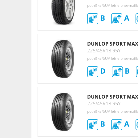
potniške/SUV letne pnevmati
B
A
DUNLOP SPORT MAX
225/45R18 95Y
potniške/SUV letne pnevmati
D
B
DUNLOP SPORT MAX
225/45R18 95Y
potniške/SUV letne pnevmati
B
A