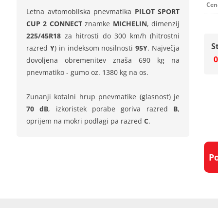
Cen
Letna avtomobilska pnevmatika
PILOT SPORT
CUP 2 CONNECT
znamke
MICHELIN
, dimenzij
225/45R18
za hitrosti do 300 km/h (hitrostni
S
razred
Y
) in indeksom nosilnosti
95Y
. Največja
0
dovoljena obremenitev znaša 690 kg na
pnevmatiko - gumo oz. 1380 kg na os.
Zunanji kotalni hrup pnevmatike (glasnost) je
70 dB
, izkoristek porabe goriva razred
B
,
oprijem na mokri podlagi pa razred
C
.
P