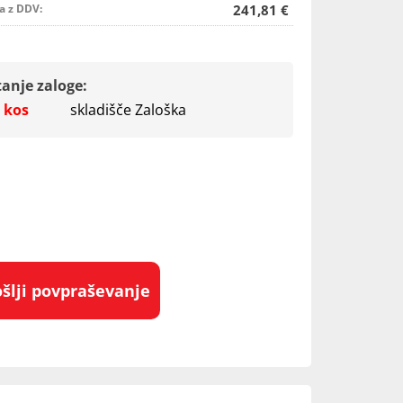
a z DDV:
241,81 €
tanje zaloge:
 kos
skladišče Zaloška
ošlji povpraševanje