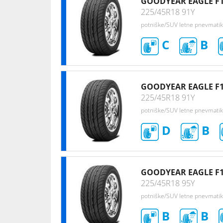
GOODYEAR EAGLE F1
225/45R18 91Y
potniške/SUV letne pnevmati
C
B
GOODYEAR EAGLE F1
225/45R18 91Y
potniške/SUV letne pnevmati
D
B
GOODYEAR EAGLE F1
225/45R18 95Y
potniške/SUV letne pnevmati
B
B