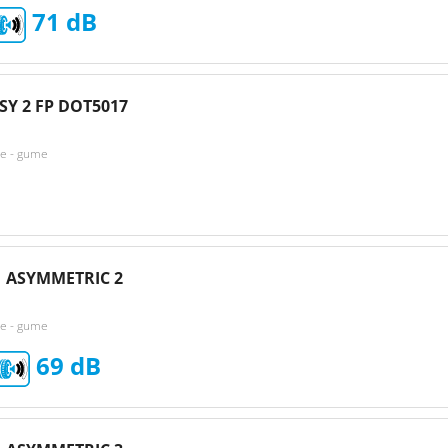
71
Y 2 FP DOT5017
ke - gume
 ASYMMETRIC 2
ke - gume
69