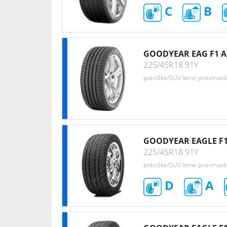
C
B
GOODYEAR EAG F1 AS
225/45R18 91Y
potniške/SUV letne pnevmati
GOODYEAR EAGLE F1
225/45R18 91Y
potniške/SUV letne pnevmati
D
A