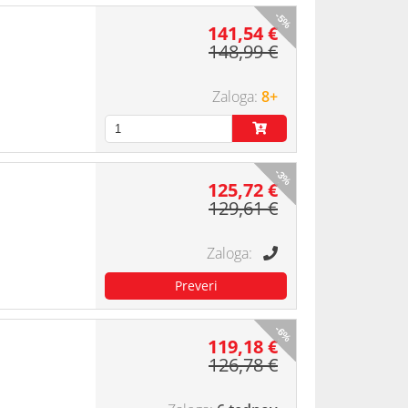
-5%
141,54 €
148,99 €
8+
-3%
125,72 €
129,61 €
-6%
119,18 €
126,78 €