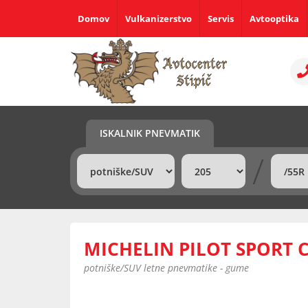
Domov
Vulkanizerstvo
Servis
Avtooptika
ISKALNIK PNEVMATIK
/
MICHELIN PILOT SPORT 
potniške/SUV letne pnevmatike - gume