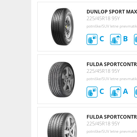
DUNLOP SPORT MAX
225/45R18 95Y
potniške/SUV letne pnevmati
C
B
FULDA SPORTCONTR
225/45R18 95Y
potniške/SUV letne pnevmati
C
A
FULDA SPORTCONTR
225/45R18 95Y
potniške/SUV letne pnevmati