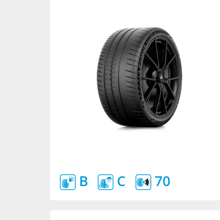
B
C
70