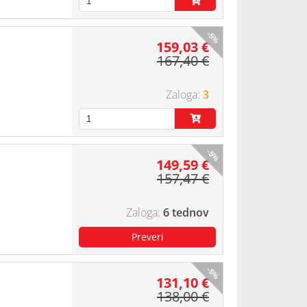
-5%
159,03 €
167,40 €
3
-5%
149,59 €
157,47 €
6 tednov
-5%
131,10 €
138,00 €