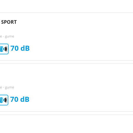
 SPORT
ke - gume
70
ke - gume
70