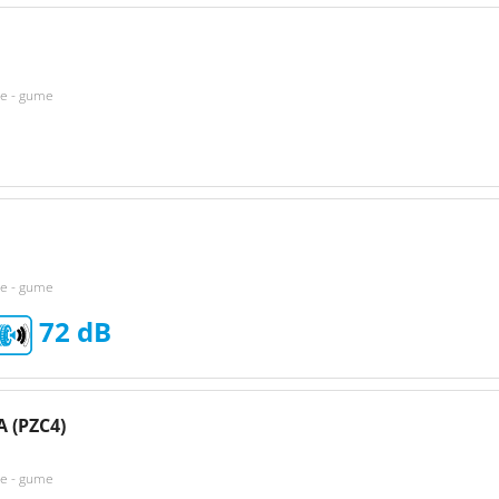
ke - gume
ke - gume
72
 (PZC4)
ke - gume