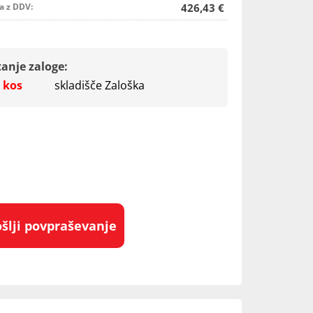
a z DDV:
426,43 €
tanje zaloge:
 kos
skladišče Zaloška
ošlji povpraševanje