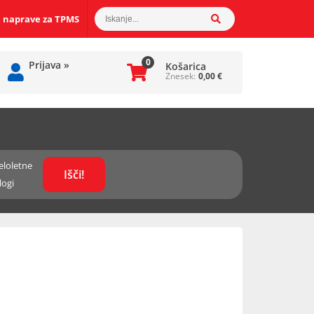
 naprave za TPMS
0
Prijava
»
Košarica
Znesek:
0,00
€
eloletne
logi