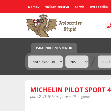
Domov
Vulkanizerstvo
Servis
Avtooptika
ISKALNIK PNEVMATIK
/
MICHELIN PILOT SPORT 4
potniške/SUV letne pnevmatike - gume