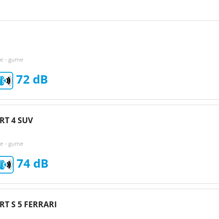
ke - gume
72
RT 4 SUV
ke - gume
74
RT S 5 FERRARI