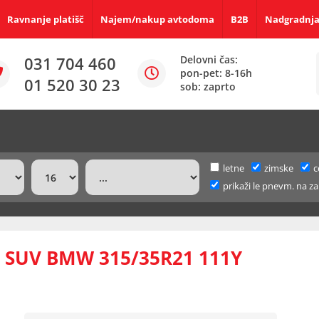
Ravnanje platišč
Najem/nakup avtodoma
B2B
Nadgradnja
031 704 460
Delovni čas:
pon-pet: 8-16h
01 520 30 23
sob: zaprto
letne
zimske
c
prikaži le pnevm. na za
 SUV BMW 315/35R21 111Y