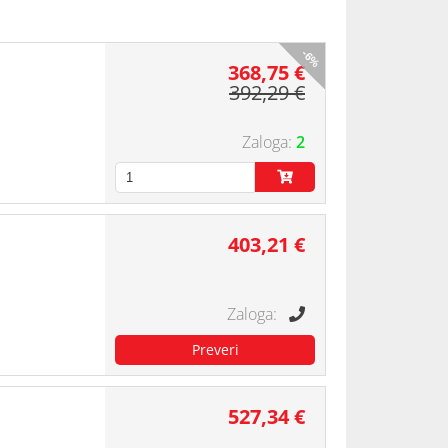
-6%
368,75 €
392,29 €
2
403,21 €
527,34 €