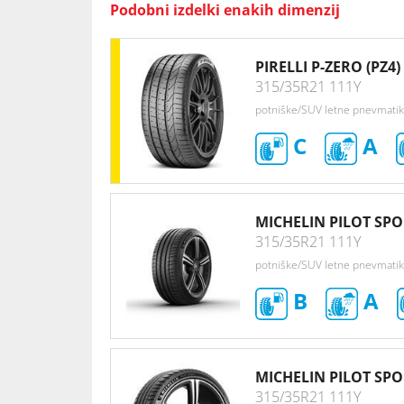
Podobni izdelki enakih dimenzij
PIRELLI P-ZERO (PZ4)
315/35R21 111Y
potniške/SUV letne pnevmati
C
A
MICHELIN PILOT SPO
315/35R21 111Y
potniške/SUV letne pnevmati
B
A
MICHELIN PILOT SPO
315/35R21 111Y