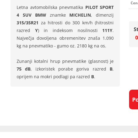
Cen
Letna avtomobilska pnevmatika
PILOT SPORT
4 SUV BMW
znamke
MICHELIN
, dimenzij
315/35R21
za hitrosti do 300 km/h (hitrostni
S
razred
Y
) in indeksom nosilnosti
111Y
.
0
Največja dovoljena obremenitev znaša 1.090
kg na pnevmatiko - gumo oz. 2180 kg na os.
Zunanji kotalni hrup pnevmatike (glasnost) je
75 dB
, izkoristek porabe goriva razred
B
,
oprijem na mokri podlagi pa razred
B
.
P