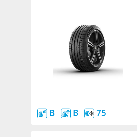
B
B
75