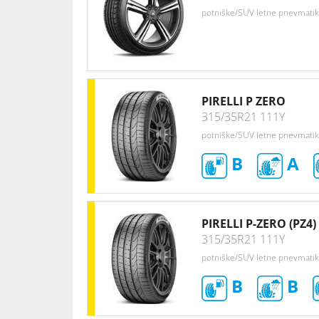
potniške/SUV letne pnevmati
PIRELLI P ZERO
315/35R21 111Y
potniške/SUV letne pnevmati
B
A
PIRELLI P-ZERO (PZ4)
315/35R21 111Y
potniške/SUV letne pnevmati
B
B