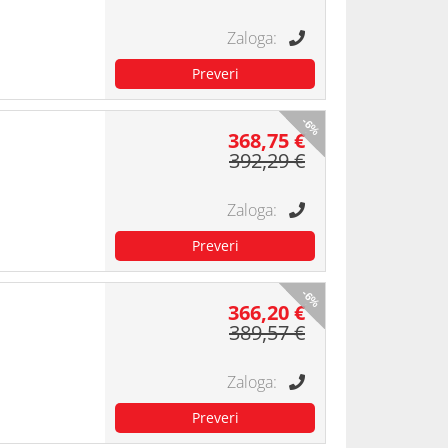
-6%
368,75 €
392,29 €
-6%
366,20 €
389,57 €