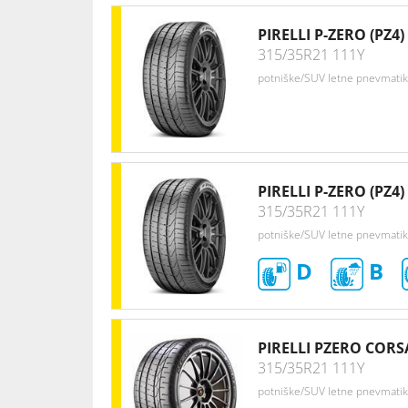
PIRELLI P-ZERO (PZ4)
315/35R21 111Y
potniške/SUV letne pnevmati
PIRELLI P-ZERO (PZ4)
315/35R21 111Y
potniške/SUV letne pnevmati
D
B
PIRELLI PZERO CORSA
315/35R21 111Y
potniške/SUV letne pnevmati