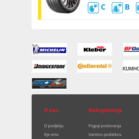
C
B
O nas
Nakupovanje
O podjetju
Pogoji poslovanja
Kje smo
Varstvo podatkov