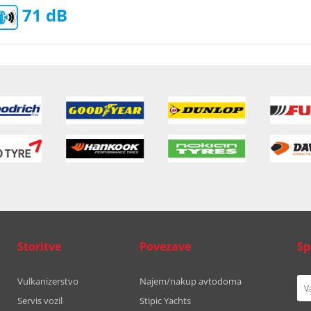
71
Storitve
Povezave
Sp
Vulkanizerstvo
Najem/nakup avtodoma
Servis vozil
Stipic Yachts