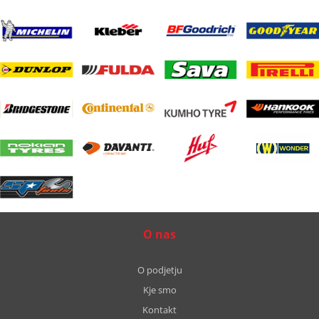
O nas
O podjetju
Kje smo
Kontakt