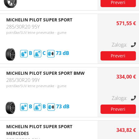
MICHELIN PILOT SUPER SPORT
571,55 €
285/30R20 95Y
potniške/SUV letne pnevmatike - gume
B
C
73
MICHELIN PILOT SUPER SPORT BMW
334,00 €
285/30R20 99Y
potniške/SUV letne pnevmatike - gume
B
B
73
MICHELIN PILOT SUPER SPORT
343,82 €
MERCEDES