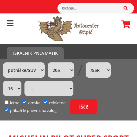
ISKALNIK PNEVMATIK
/
letne
zimske
celoletne
prikaži le pnevm. na zalogi