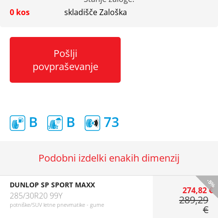
0 kos
skladišče Zaloška
Pošlji
povpraševanje
B
B
73
Podobni izdelki enakih dimenzij
-5%
DUNLOP SP SPORT MAXX
274,82 €
285/30R20 99Y
289,29
potniške/SUV letne pnevmatike - gume
€