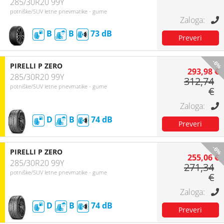
285/30R20 99Y
potniške/SUV letne pnevmatike - gume
B
B
73
-6%
PIRELLI P ZERO
293,98 €
285/30R20 99Y
312,74
potniške/SUV letne pnevmatike - gume
€
D
B
74
-6%
PIRELLI P ZERO
255,06 €
285/30R20 99Y
271,34
potniške/SUV letne pnevmatike - gume
€
D
B
74