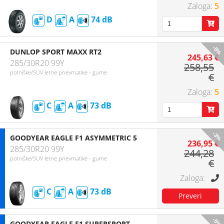
5
D
A
74
-5%
DUNLOP SPORT MAXX RT2
245,63 €
285/30R20 99Y
258,55
potniške/SUV letne pnevmatike - gume
€
5
C
A
73
-3%
GOODYEAR EAGLE F1 ASYMMETRIC 5
236,95 €
285/30R20 99Y
244,28
potniške/SUV letne pnevmatike - gume
€
C
A
73
-5%
GOODYEAR EAGLE F1 SUPERSPORT