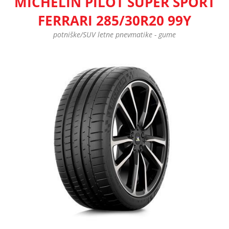
MICHELIN PILOT SUPER SPORT
FERRARI 285/30R20 99Y
potniške/SUV letne pnevmatike - gume