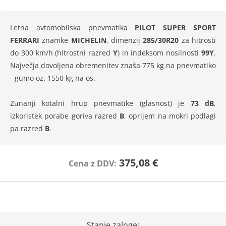
Letna avtomobilska pnevmatika
PILOT SUPER SPORT
FERRARI
znamke
MICHELIN
, dimenzij
285/30R20
za hitrosti
do 300 km/h (hitrostni razred
Y
) in indeksom nosilnosti
99Y
.
Največja dovoljena obremenitev znaša 775 kg na pnevmatiko
- gumo oz. 1550 kg na os.
Zunanji kotalni hrup pnevmatike (glasnost) je
73 dB
,
izkoristek porabe goriva razred
B
, oprijem na mokri podlagi
pa razred
B
.
375,08 €
Cena z DDV:
Stanje zaloge: