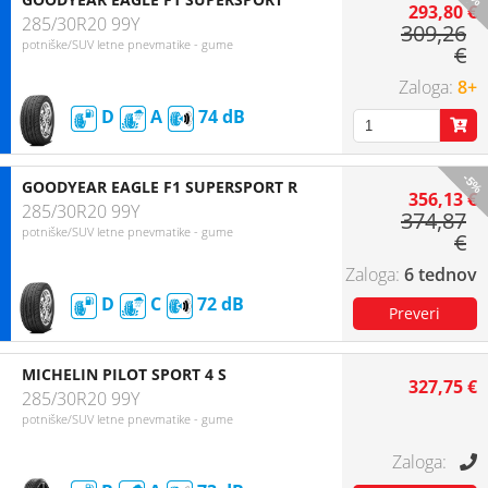
293,80 €
285/30R20 99Y
309,26
potniške/SUV letne pnevmatike - gume
€
8+
D
A
74
-5%
GOODYEAR EAGLE F1 SUPERSPORT R
356,13 €
285/30R20 99Y
374,87
potniške/SUV letne pnevmatike - gume
€
6 tednov
D
C
72
MICHELIN PILOT SPORT 4 S
327,75 €
285/30R20 99Y
potniške/SUV letne pnevmatike - gume