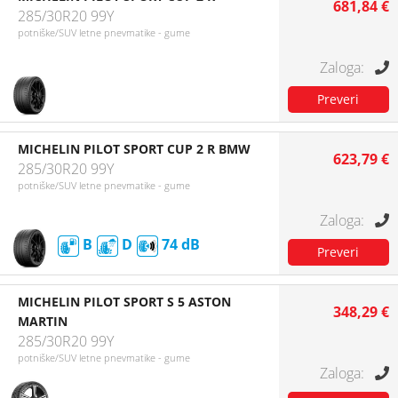
681,84 €
285/30R20 99Y
potniške/SUV letne pnevmatike - gume
MICHELIN PILOT SPORT CUP 2 R BMW
623,79 €
285/30R20 99Y
potniške/SUV letne pnevmatike - gume
B
D
74
MICHELIN PILOT SPORT S 5 ASTON
348,29 €
MARTIN
285/30R20 99Y
potniške/SUV letne pnevmatike - gume