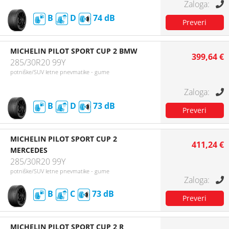
B
D
74
MICHELIN PILOT SPORT CUP 2 BMW
399,64 €
285/30R20 99Y
potniške/SUV letne pnevmatike - gume
B
D
73
MICHELIN PILOT SPORT CUP 2
411,24 €
MERCEDES
285/30R20 99Y
potniške/SUV letne pnevmatike - gume
B
C
73
MICHELIN PILOT SPORT CUP 2 R