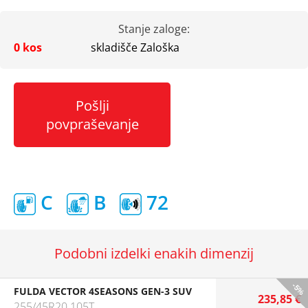
Stanje zaloge:
0 kos
skladišče Zaloška
Pošlji
povpraševanje
C
B
72
Podobni izdelki enakih dimenzij
-5%
FULDA VECTOR 4SEASONS GEN-3 SUV
235,85 €
255/45R20 105T