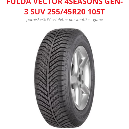
FULDA VECTOR 4SEASONS GEN-
3 SUV 255/45R20 105T
potniške/SUV celoletne pnevmatike - gume