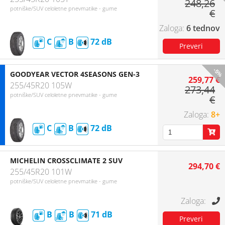
248,26
potniške/SUV celoletne pnevmatike - gume
€
6 tednov
C
B
72
-5%
GOODYEAR VECTOR 4SEASONS GEN-3
259,77 €
255/45R20 105W
273,44
potniške/SUV celoletne pnevmatike - gume
€
8+
C
B
72
MICHELIN CROSSCLIMATE 2 SUV
294,70 €
255/45R20 101W
potniške/SUV celoletne pnevmatike - gume
B
B
71