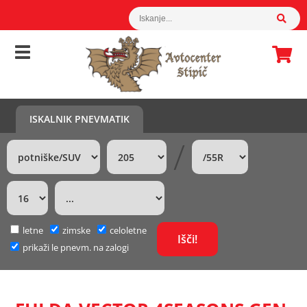
ISKALNIK PNEVMATIK
/
letne
zimske
celoletne
prikaži le pnevm. na zalogi