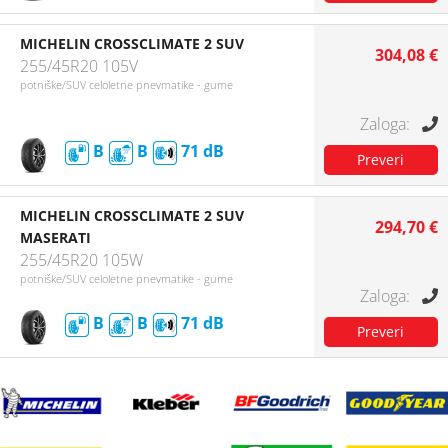
MICHELIN CROSSCLIMATE 2 SUV
304,08 €
255/45R20 105V
potniške/SUV celoletne pnevmatike - gume
B
B
71
MICHELIN CROSSCLIMATE 2 SUV
294,70 €
MASERATI
255/45R20 105W
potniške/SUV celoletne pnevmatike - gume
B
B
71