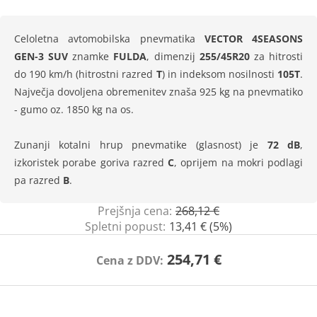
Celoletna avtomobilska pnevmatika
VECTOR 4SEASONS
GEN-3 SUV
znamke
FULDA
, dimenzij
255/45R20
za hitrosti
do 190 km/h (hitrostni razred
T
) in indeksom nosilnosti
105T
.
Največja dovoljena obremenitev znaša 925 kg na pnevmatiko
- gumo oz. 1850 kg na os.
Zunanji kotalni hrup pnevmatike (glasnost) je
72 dB
,
izkoristek porabe goriva razred
C
, oprijem na mokri podlagi
pa razred
B
.
Prejšnja cena:
268,12 €
Spletni popust:
13,41 € (5%)
254,71 €
Cena z DDV: