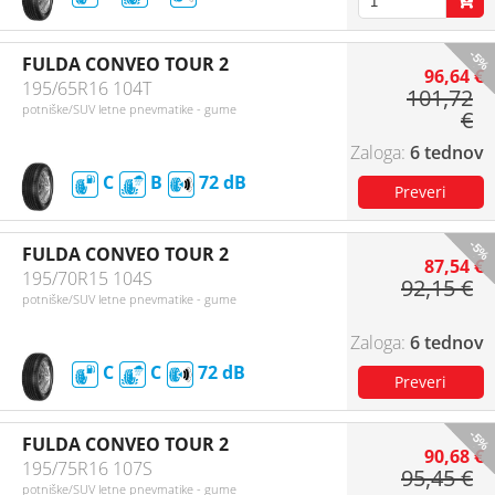
-5%
FULDA CONVEO TOUR 2
96,64 €
195/65R16 104T
101,72
potniške/SUV letne pnevmatike - gume
€
6 tednov
C
B
72
-5%
FULDA CONVEO TOUR 2
87,54 €
195/70R15 104S
92,15 €
potniške/SUV letne pnevmatike - gume
6 tednov
C
C
72
-5%
FULDA CONVEO TOUR 2
90,68 €
195/75R16 107S
95,45 €
potniške/SUV letne pnevmatike - gume