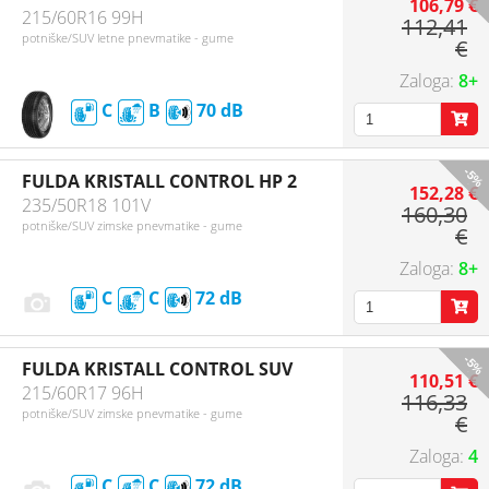
106,79 €
215/60R16 99H
112,41
potniške/SUV letne pnevmatike - gume
€
8+
C
B
70
-5%
FULDA KRISTALL CONTROL HP 2
152,28 €
235/50R18 101V
160,30
potniške/SUV zimske pnevmatike - gume
€
8+
C
C
72
-5%
FULDA KRISTALL CONTROL SUV
110,51 €
215/60R17 96H
116,33
potniške/SUV zimske pnevmatike - gume
€
4
C
C
72