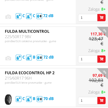
€
8+
C
C
72
-5%
FULDA MULTICONTROL
117,30 €
225/50R17 98V
123,47
potniške/SUV celoletne pnevmatike - gume
€
8+
C
B
72
-5%
FULDA ECOCONTROL HP 2
97,69 €
215/60R17 96H
102,83
potniške/SUV letne pnevmatike - gume
€
8+
C
B
70