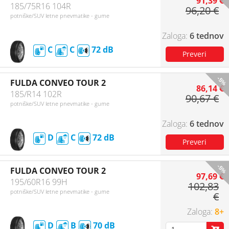
91,39 €
185/75R16 104R
96,20 €
potniške/SUV letne pnevmatike - gume
6 tednov
C
C
72
-5%
FULDA CONVEO TOUR 2
86,14 €
185/R14 102R
90,67 €
potniške/SUV letne pnevmatike - gume
6 tednov
D
C
72
-5%
FULDA CONVEO TOUR 2
97,69 €
195/60R16 99H
102,83
potniške/SUV letne pnevmatike - gume
€
8+
D
B
70