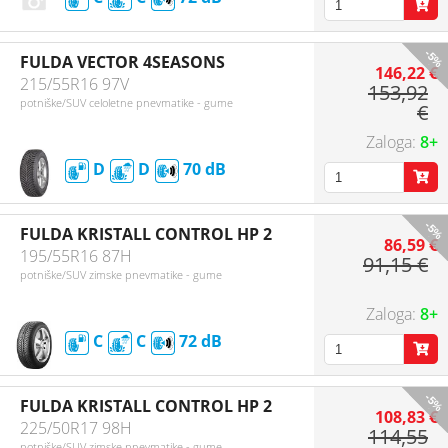
-5%
FULDA VECTOR 4SEASONS
146,22 €
215/55R16 97V
153,92
potniške/SUV celoletne pnevmatike - gume
€
8+
D
D
70
-5%
FULDA KRISTALL CONTROL HP 2
86,59 €
195/55R16 87H
91,15 €
potniške/SUV zimske pnevmatike - gume
8+
C
C
72
-5%
FULDA KRISTALL CONTROL HP 2
108,83 €
225/50R17 98H
114,55
potniške/SUV zimske pnevmatike - gume