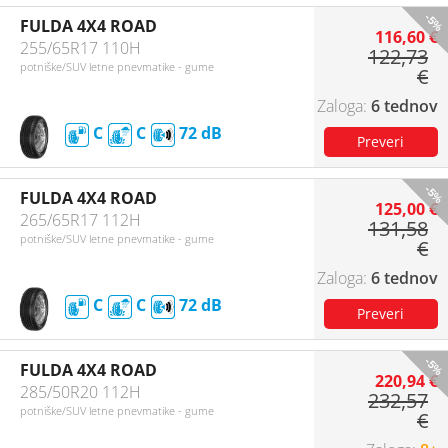
-5%
FULDA 4X4 ROAD
116,60 €
255/65R17 110H
122,73
potniške/SUV letne pnevmatike - gume
€
6 tednov
C
C
72
-5%
FULDA 4X4 ROAD
125,00 €
265/65R17 112H
131,58
potniške/SUV letne pnevmatike - gume
€
6 tednov
C
C
72
-5%
FULDA 4X4 ROAD
220,94 €
285/50R20 112H
232,57
potniške/SUV letne pnevmatike - gume
€