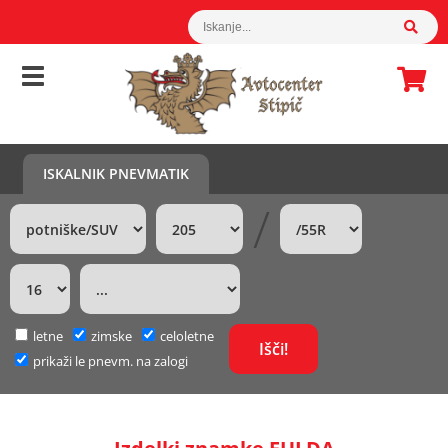
ISKALNIK PNEVMATIK
/
letne
zimske
celoletne
prikaži le pnevm. na zalogi