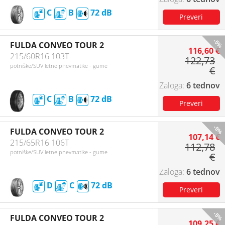
C
B
72
-5%
FULDA CONVEO TOUR 2
116,60 €
215/60R16 103T
122,73
potniške/SUV letne pnevmatike - gume
€
6 tednov
C
B
72
-5%
FULDA CONVEO TOUR 2
107,14 €
215/65R16 106T
112,78
potniške/SUV letne pnevmatike - gume
€
6 tednov
D
C
72
-5%
FULDA CONVEO TOUR 2
109,25 €