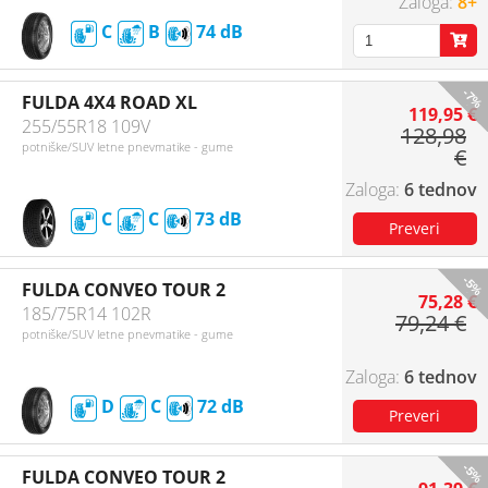
8+
C
B
74
-7%
FULDA 4X4 ROAD XL
119,95 €
255/55R18 109V
128,98
potniške/SUV letne pnevmatike - gume
€
6 tednov
C
C
73
-5%
FULDA CONVEO TOUR 2
75,28 €
185/75R14 102R
79,24 €
potniške/SUV letne pnevmatike - gume
6 tednov
D
C
72
-5%
FULDA CONVEO TOUR 2