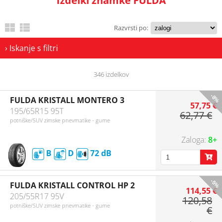
Izdelki znamke FULDA
Razvrsti po:
› Iskanje s filtri
346 izdelkov
-8%
FULDA KRISTALL MONTERO 3
57,75 €
195/65R15 95T
62,77 €
potniške/SUV zimske pnevmatike - gume
8+
B
D
72
-5%
FULDA KRISTALL CONTROL HP 2
114,55 €
205/55R17 95V
120,58
potniške/SUV zimske pnevmatike - gume
€