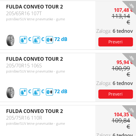
-5%
FULDA CONVEO TOUR 2
107,48 €
205/65R16 107T
113,14
potniške/SUV letne pnevmatike - gume
€
6 tednov
C
C
72
-5%
FULDA CONVEO TOUR 2
95,94 €
205/70R15 106S
100,99
potniške/SUV letne pnevmatike - gume
€
6 tednov
C
C
72
-5%
FULDA CONVEO TOUR 2
104,35 €
205/75R16 110R
109,84
potniške/SUV letne pnevmatike - gume
€
6 tednov