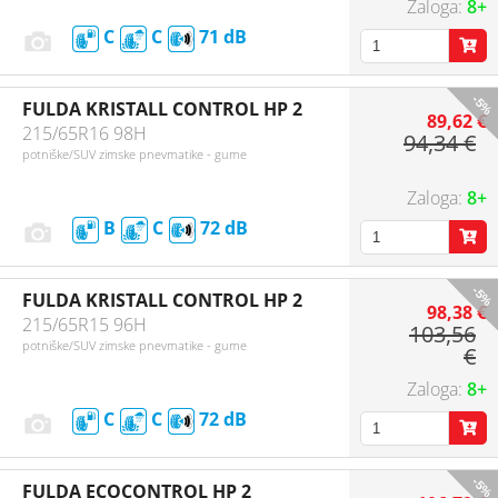
8+
C
C
71
-5%
FULDA KRISTALL CONTROL HP 2
89,62 €
215/65R16 98H
94,34 €
potniške/SUV zimske pnevmatike - gume
8+
B
C
72
-5%
FULDA KRISTALL CONTROL HP 2
98,38 €
215/65R15 96H
103,56
potniške/SUV zimske pnevmatike - gume
€
8+
C
C
72
-5%
FULDA ECOCONTROL HP 2