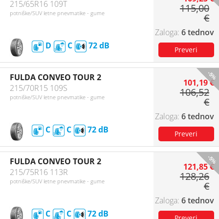
215/65R16 109T
115,00
potniške/SUV letne pnevmatike - gume
€
6 tednov
D
C
72
-5%
FULDA CONVEO TOUR 2
101,19 €
215/70R15 109S
106,52
potniške/SUV letne pnevmatike - gume
€
6 tednov
C
C
72
-5%
FULDA CONVEO TOUR 2
121,85 €
215/75R16 113R
128,26
potniške/SUV letne pnevmatike - gume
€
6 tednov
C
C
72