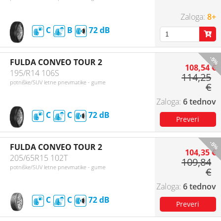
8+
C
B
72
-5%
FULDA CONVEO TOUR 2
108,54 €
195/R14 106S
114,25
potniške/SUV letne pnevmatike - gume
€
6 tednov
C
C
72
-5%
FULDA CONVEO TOUR 2
104,35 €
205/65R15 102T
109,84
potniške/SUV letne pnevmatike - gume
€
6 tednov
C
C
72