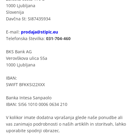
1000 Ljubljana
Slovenija
Davčna št: SI87435934
E-mail:
prodaja@stipic.eu
Telefonska številka:
031-704-460
BKS Bank AG
Verovškova ulica 55a
1000 Ljubljana
IBAN:
SWIFT BFKKSI22XXX
Banka Intesa Sanpaolo
IBAN: SI56 1010 0006 0634 210
V kolikor imate dodatna vprašanja glede naše ponudbe ali
vas zanimajo podrobnosti o naših artiklih in storitvah, lahko
uporabite spodnji obrazec.