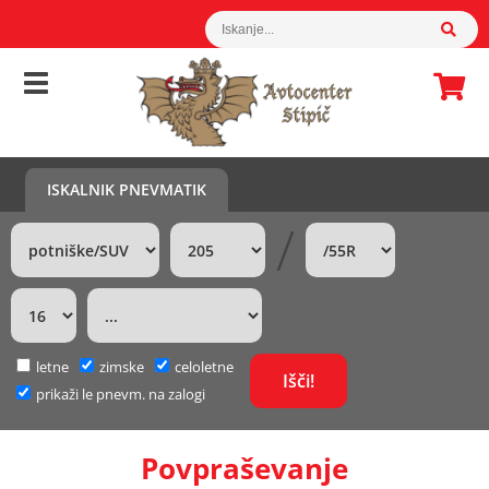
ISKALNIK PNEVMATIK
/
letne
zimske
celoletne
prikaži le pnevm. na zalogi
Povpraševanje