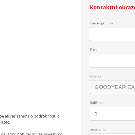
Kontaktni obraz
Ime in priimek:
E-mail:
Izdelek:
Količina:
be ali vas zanimajo podrobnosti o
razec.
Sporočilo:
j ga lahko dobimo in vas obvestimo