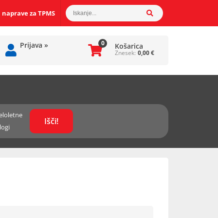
 naprave za TPMS
0
Prijava
»
Košarica
Znesek:
0,00
€
eloletne
logi