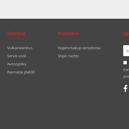
Storitve
Povezave
Sp
Vulkanizerstvo
Najem/nakup avtodoma
Servis vozil
Stipic Yachts
Avtooptika
nam
Ravnanje platišč
pos