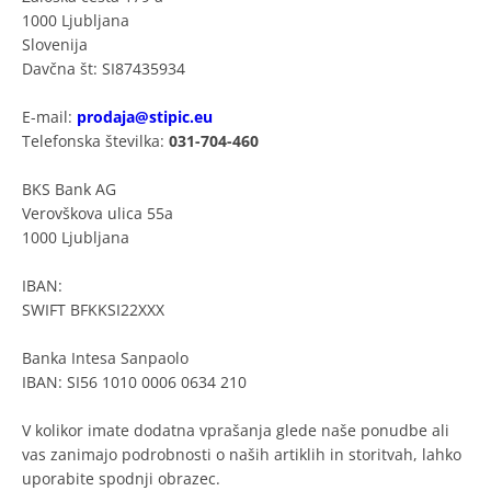
1000 Ljubljana
Slovenija
Davčna št: SI87435934
E-mail:
prodaja@stipic.eu
Telefonska številka:
031-704-460
BKS Bank AG
Verovškova ulica 55a
1000 Ljubljana
IBAN:
SWIFT BFKKSI22XXX
Banka Intesa Sanpaolo
IBAN: SI56 1010 0006 0634 210
V kolikor imate dodatna vprašanja glede naše ponudbe ali
vas zanimajo podrobnosti o naših artiklih in storitvah, lahko
uporabite spodnji obrazec.