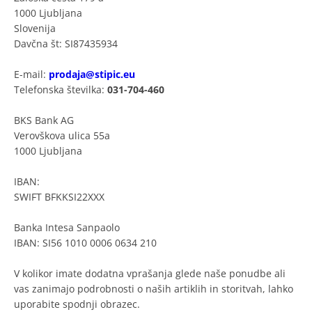
1000 Ljubljana
Slovenija
Davčna št: SI87435934
E-mail:
prodaja@stipic.eu
Telefonska številka:
031-704-460
BKS Bank AG
Verovškova ulica 55a
1000 Ljubljana
IBAN:
SWIFT BFKKSI22XXX
Banka Intesa Sanpaolo
IBAN: SI56 1010 0006 0634 210
V kolikor imate dodatna vprašanja glede naše ponudbe ali
vas zanimajo podrobnosti o naših artiklih in storitvah, lahko
uporabite spodnji obrazec.