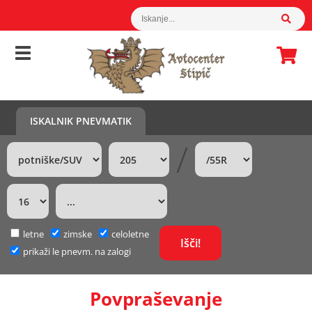
ISKALNIK PNEVMATIK
/
letne
zimske
celoletne
prikaži le pnevm. na zalogi
Povpraševanje