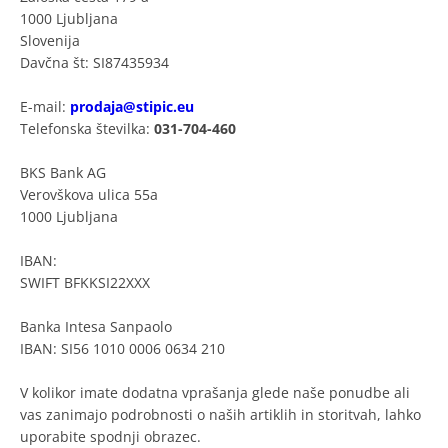
1000 Ljubljana
Slovenija
Davčna št: SI87435934
E-mail:
prodaja@stipic.eu
Telefonska številka:
031-704-460
BKS Bank AG
Verovškova ulica 55a
1000 Ljubljana
IBAN:
SWIFT BFKKSI22XXX
Banka Intesa Sanpaolo
IBAN: SI56 1010 0006 0634 210
V kolikor imate dodatna vprašanja glede naše ponudbe ali
vas zanimajo podrobnosti o naših artiklih in storitvah, lahko
uporabite spodnji obrazec.