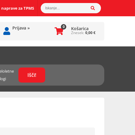
 naprave za TPMS
0
Prijava
»
Košarica
Znesek:
0,00
€
eloletne
logi