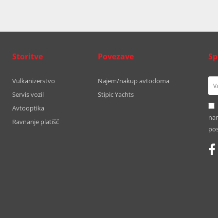
Storitve
Povezave
Sp
Vulkanizerstvo
Najem/nakup avtodoma
Servis vozil
Stipic Yachts
Avtooptika
nam
Ravnanje platišč
pos