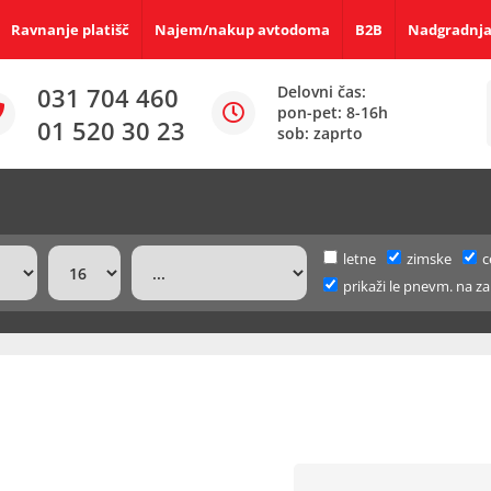
Ravnanje platišč
Najem/nakup avtodoma
B2B
Nadgradnja
031 704 460
Delovni čas:
pon-pet: 8-16h
01 520 30 23
sob: zaprto
letne
zimske
c
prikaži le pnevm. na za