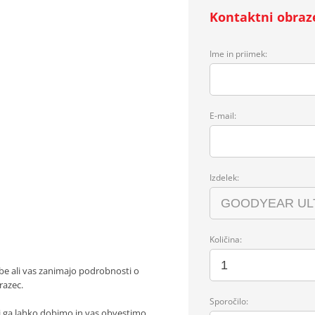
Kontaktni obraz
Ime in priimek:
E-mail:
Izdelek:
Količina:
be ali vas zanimajo podrobnosti o
razec.
Sporočilo:
j ga lahko dobimo in vas obvestimo