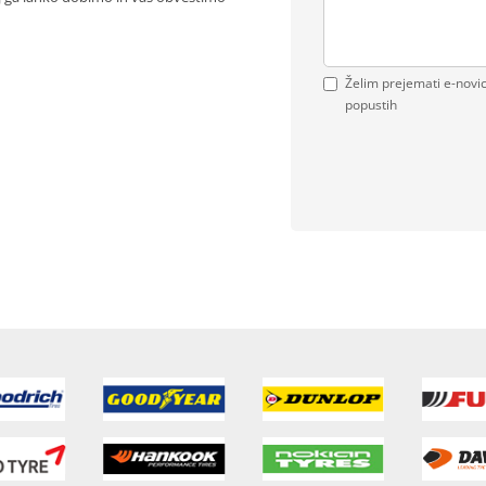
Želim prejemati e-novi
popustih