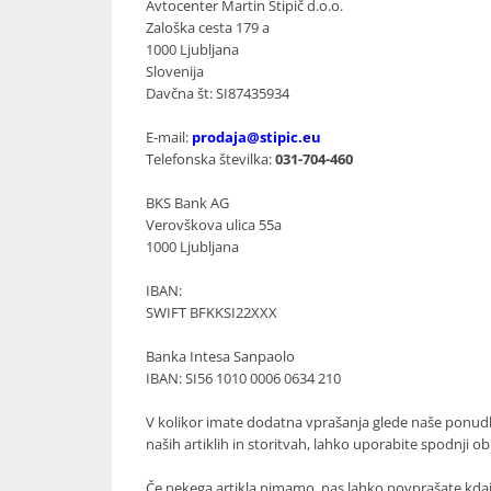
Avtocenter Martin Stipič d.o.o.
Zaloška cesta 179 a
1000 Ljubljana
Slovenija
Davčna št: SI87435934
E-mail:
prodaja@stipic.eu
Telefonska številka:
031-704-460
BKS Bank AG
Verovškova ulica 55a
1000 Ljubljana
IBAN:
SWIFT BFKKSI22XXX
Banka Intesa Sanpaolo
IBAN: SI56 1010 0006 0634 210
V kolikor imate dodatna vprašanja glede naše ponud
naših artiklih in storitvah, lahko uporabite spodnji ob
Če nekega artikla nimamo, nas lahko povprašate kda