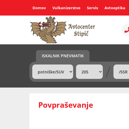
Domov
Vulkanizerstvo
Servis
Avtooptika
ISKALNIK PNEVMATIK
/
Povpraševanje